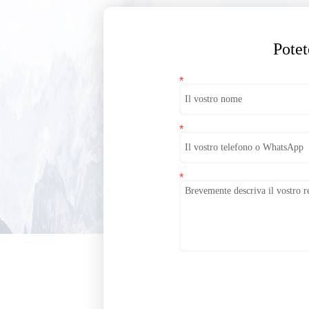
Potet
*
*
*