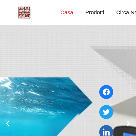
Casa
Prodotti
Circa N

