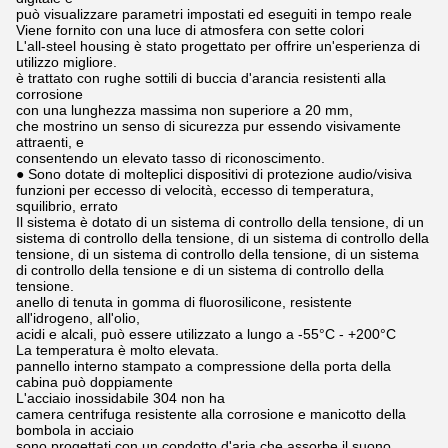
può visualizzare parametri impostati ed eseguiti in tempo reale
Viene fornito con una luce di atmosfera con sette colori
L'all-steel housing è stato progettato per offrire un'esperienza di
utilizzo migliore.
è trattato con rughe sottili di buccia d'arancia resistenti alla
corrosione
con una lunghezza massima non superiore a 20 mm,
che mostrino un senso di sicurezza pur essendo visivamente
attraenti, e
consentendo un elevato tasso di riconoscimento.
● Sono dotate di molteplici dispositivi di protezione audio/visiva
funzioni per eccesso di velocità, eccesso di temperatura,
squilibrio, errato
Il sistema è dotato di un sistema di controllo della tensione, di un
sistema di controllo della tensione, di un sistema di controllo della
tensione, di un sistema di controllo della tensione, di un sistema
di controllo della tensione e di un sistema di controllo della
tensione.
anello di tenuta in gomma di fluorosilicone, resistente
all'idrogeno, all'olio,
acidi e alcali, può essere utilizzato a lungo a -55°C - +200°C
La temperatura è molto elevata.
pannello interno stampato a compressione della porta della
cabina può doppiamente
L'acciaio inossidabile 304 non ha
camera centrifuga resistente alla corrosione e manicotto della
bombola in acciaio
sono progettati con un condotto d'aria che assorbe il suono.