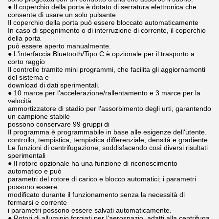
● Il coperchio della porta è dotato di serratura elettronica che
consente di usare un solo pulsante
Il coperchio della porta può essere bloccato automaticamente
In caso di spegnimento o di interruzione di corrente, il coperchio
della porta
può essere aperto manualmente.
● L'interfaccia Bluetooth/Tipo C è opzionale per il trasporto a
corto raggio
Il controllo tramite mini programmi, che facilita gli aggiornamenti
del sistema e
download di dati sperimentali.
● 10 marce per l'accelerazione/rallentamento e 3 marce per la
velocità
ammortizzatore di stadio per l'assorbimento degli urti, garantendo
un campione stabile
possono conservare 99 gruppi di
Il programma è programmabile in base alle esigenze dell'utente.
controllo, tempistica, tempistica differenziale, densità e gradiente
Le funzioni di centrifugazione, soddisfacendo così diversi risultati
sperimentali
● Il rotore opzionale ha una funzione di riconoscimento
automatico e può
parametri del rotore di carico e blocco automatici; i parametri
possono essere
modificato durante il funzionamento senza la necessità di
fermarsi e corrente
i parametri possono essere salvati automaticamente.
● Rotori di alluminio forgiati per l'aerospazio, adatti alla centrifuga