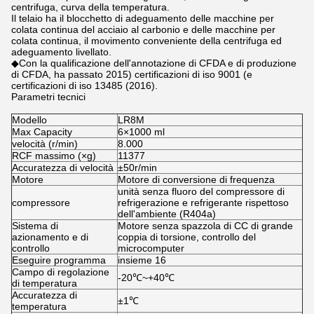
centrifuga, curva della temperatura.
Il telaio ha il blocchetto di adeguamento delle macchine per
colata continua del acciaio al carbonio e delle macchine per
colata continua, il movimento conveniente della centrifuga ed
adeguamento livellato.
◆Con la qualificazione dell'annotazione di CFDA e di produzione
di CFDA, ha passato 2015) certificazioni di iso 9001 (e
certificazioni di iso 13485 (2016).
Parametri tecnici
Modello
LR8M
Max Capacity
6×1000 ml
velocità (r/min)
8.000
RCF massimo (×g)
11377
Accuratezza di velocità
±50r/min
Motore
Motore di conversione di frequenza
unità senza fluoro del compressore di
compressore
refrigerazione e refrigerante rispettoso
dell'ambiente (R404a)
Sistema di
Motore senza spazzola di CC di grande
azionamento e di
coppia di torsione, controllo del
controllo
microcomputer
Eseguire programma
insieme 16
Campo di regolazione
-20℃~+40℃
di temperatura
Accuratezza di
±1℃
temperatura