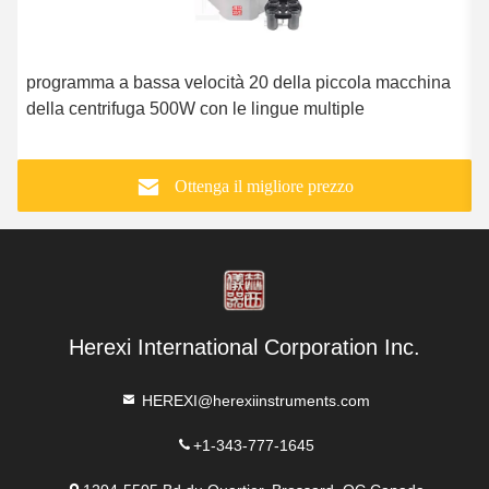
programma a bassa velocità 20 della piccola macchina
I
della centrifuga 500W con le lingue multiple
d
b
Ottenga il migliore prezzo
Herexi International Corporation Inc.
HEREXI@herexiinstruments.com
+1-343-777-1645