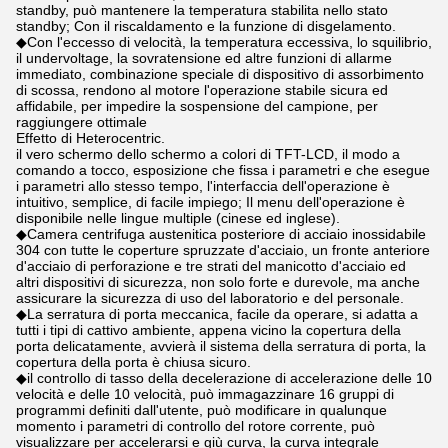
standby, può mantenere la temperatura stabilita nello stato
standby; Con il riscaldamento e la funzione di disgelamento.
◆Con l'eccesso di velocità, la temperatura eccessiva, lo squilibrio,
il undervoltage, la sovratensione ed altre funzioni di allarme
immediato, combinazione speciale di dispositivo di assorbimento
di scossa, rendono al motore l'operazione stabile sicura ed
affidabile, per impedire la sospensione del campione, per
raggiungere ottimale
Effetto di Heterocentric.
il vero schermo dello schermo a colori di TFT-LCD, il modo a
comando a tocco, esposizione che fissa i parametri e che esegue
i parametri allo stesso tempo, l'interfaccia dell'operazione è
intuitivo, semplice, di facile impiego; Il menu dell'operazione è
disponibile nelle lingue multiple (cinese ed inglese).
◆Camera centrifuga austenitica posteriore di acciaio inossidabile
304 con tutte le coperture spruzzate d'acciaio, un fronte anteriore
d'acciaio di perforazione e tre strati del manicotto d'acciaio ed
altri dispositivi di sicurezza, non solo forte e durevole, ma anche
assicurare la sicurezza di uso del laboratorio e del personale.
◆La serratura di porta meccanica, facile da operare, si adatta a
tutti i tipi di cattivo ambiente, appena vicino la copertura della
porta delicatamente, avvierà il sistema della serratura di porta, la
copertura della porta è chiusa sicuro.
◆il controllo di tasso della decelerazione di accelerazione delle 10
velocità e delle 10 velocità, può immagazzinare 16 gruppi di
programmi definiti dall'utente, può modificare in qualunque
momento i parametri di controllo del rotore corrente, può
visualizzare per accelerarsi e giù curva, la curva integrale