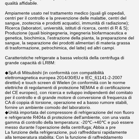
qualità affidabile.
Ampiamente usato nel trattamento medico (quali gli ospedali,
centri per il controllo e la prevenzione delle malattie, centri del
sangue, zootecnia e prodotti acquatici, immunità di radiazione);
Ricerca (laboratori, università, istituti di ricerca, centri di R & S);
Produzione (quali bioingegneria, ingegneria biofarmaceutica e
genetica, biochimica, l'estrazione della pianta, la preparazione del
sangue, la separazione dei prodotti alimentari di materia grassa
di trasformazione, petrochimica, del latte) ed altri campi.
Caratteristiche refrigerate a bassa velocità della centrifuga di
grande capacità di LR8M:
◆SpA di Mitsubishi (in conformità con compatibilità
elettromagnetica europea 2014/30/EU e IEC_61141-2-2007
direttivi) e touch screen di Wielen (in conformità con le norme
elettriche di regolamenti di protezione NEMA4 e di certificazione
del CE europeo), con ricerca e sviluppo indipendenti del comitato
per il controllo e di grande motore di conversione di frequenza di
CA di coppia di torsione, operazione ed a basso rumore stabili,
fornire un ambiente comodo del laboratorio.
◆Unità importata del compressore di refrigerazione del non fluoro
e refrigerante R404a di protezione dell'ambiente, con una vasta
gamma di controllo della temperatura: -20℃-+40℃ e può essere
messo durante l'operazione della centrifuga; Abbia a pre
La funzione della refrigerazione, può raffreddarsi rapidamente
alla temperatura stabilita; Con la funzione di raffreddamento