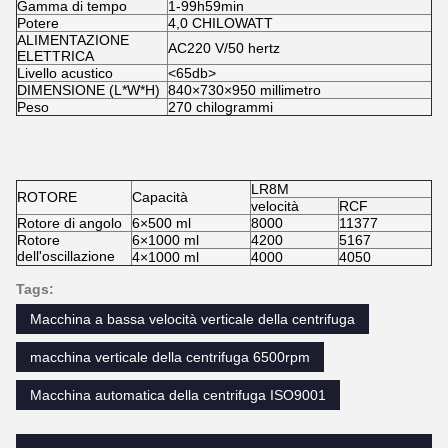
Gamma di tempo
1-99h59min
Potere
4,0 CHILOWATT
ALIMENTAZIONE
AC220 V/50 hertz
ELETTRICA
Livello acustico
<65db>
DIMENSIONE (L*W*H)
840×730×950 millimetro
Peso
270 chilogrammi
LR8M
ROTORE
Capacità
velocità
RCF
Rotore di angolo
6×500 ml
8000
11377
Rotore
6×1000 ml
4200
5167
dell'oscillazione
4×1000 ml
4000
4050
Tags:
Macchina a bassa velocità verticale della centrifuga
macchina verticale della centrifuga 6500rpm
Macchina automatica della centrifuga ISO9001