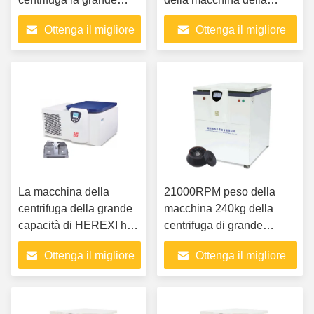
capacità a bassa
centrifuga di grande
Ottenga il migliore
Ottenga il migliore
velocità refrigerata
capacità di AC220V 50Hz
prezzo
prezzo
La macchina della
21000RPM peso della
centrifuga della grande
macchina 240kg della
capacità di HEREXI ha
centrifuga di grande
refrigerato la centrifuga
capacità con il motore a
Ottenga il migliore
Ottenga il migliore
a bassa velocità da
corrente alternata
tavolo
prezzo
prezzo