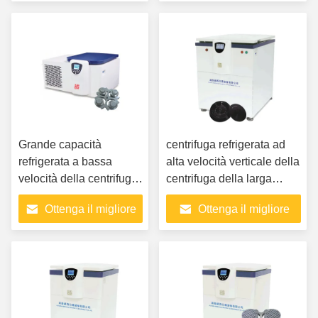
prezzo
prezzo
Grande capacità
centrifuga refrigerata ad
refrigerata a bassa
alta velocità verticale della
velocità della centrifuga
centrifuga della larga
1.8KW per il laboratorio
scala 4x1000ml
Ottenga il migliore
Ottenga il migliore
di ricerca
prezzo
prezzo