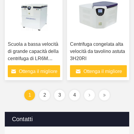
Scuola a bassa velocità
Centrifuga congelata alta
di grande capacità della
velocità da tavolino astuta
centrifuga di LR6M
3H20RI
Medical Laboratory
Ottenga il migliore
Ottenga il migliore
Refrigerated
prezzo
prezzo
1
2
3
4
Contatti