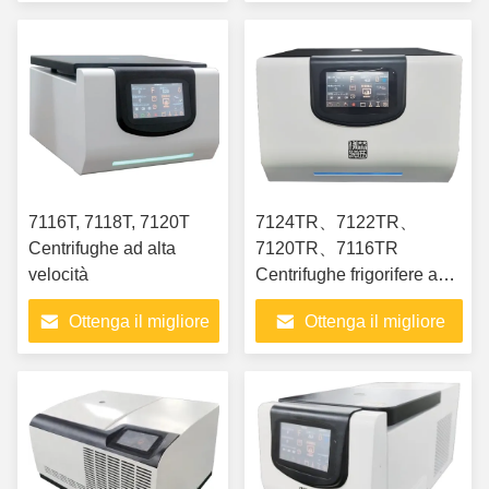
prezzo
prezzo
7116T, 7118T, 7120T
7124TR、7122TR、
Centrifughe ad alta
7120TR、7116TR
velocità
Centrifughe frigorifere ad
alta velocità
Ottenga il migliore
Ottenga il migliore
prezzo
prezzo