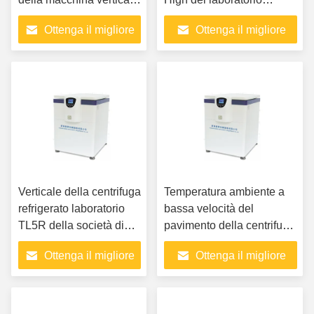
R404a della centrifuga
refrigerata
Ottenga il migliore
Ottenga il migliore
prezzo
prezzo
Verticale della centrifuga
Temperatura ambiente a
refrigerato laboratorio
bassa velocità del
TL5R della società di
pavimento della centrifuga
biotecnologia
di DD5M University
Ottenga il migliore
Ottenga il migliore
Vertical Laboratory
prezzo
prezzo