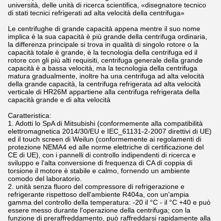
università, delle unità di ricerca scientifica, «disegnatore tecnico
di stati tecnici refrigerati ad alta velocità della centrifuga»
Le centrifughe di grande capacità appena mentre il suo nome
implica è la sua capacità è più grande della centrifuga ordinaria,
la differenza principale si trova in qualità di singolo rotore o la
capacità totale è grande, è la tecnologia della centrifuga ed il
rotore con gli più alti requisiti, centrifuga generale della grande
capacità è a bassa velocità, ma la tecnologia della centrifuga
matura gradualmente, inoltre ha una centrifuga ad alta velocità
della grande capacità, la centrifuga refrigerata ad alta velocità
verticale di HR26M appartiene alla centrifuga refrigerata della
capacità grande e di alta velocità
Caratteristica:
1. Adotti lo SpA di Mitsubishi (conformemente alla compatibilità
elettromagnetica 2014/30/EU e IEC_61131-2-2007 direttivi di UE)
ed il touch screen di Weilun (conformemente ai regolamenti di
protezione NEMA4 ed alle norme elettriche di certificazione del
CE di UE), con i pannelli di controllo indipendenti di ricerca e
sviluppo e l'alta conversione di frequenza di CA di coppia di
torsione il motore è stabile e calmo, fornendo un ambiente
comodo del laboratorio.
2. unità senza fluoro del compressore di refrigerazione e
refrigerante rispettoso dell'ambiente R404a, con un'ampia
gamma del controllo della temperatura: -20 il °C - il °C +40 e può
essere messo durante l'operazione della centrifuga; con la
funzione di preraffreddamento, può raffreddarsi rapidamente alla