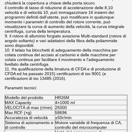
chiuderà la copertura a chiave della porta sicuro.
il controllo di tasso di riduzione di accelerazione delle 8,10
velocità e di velocità 10, può immagazzinare 16 insiemi dei
programmi definiti dall'utente, può modificare in qualunque
momento i parametri di controllo del rotore corrente, può
visualizzare la curva di aumento della velocità, la curva integrale
centrifuga, curva della temperatura.
9. il rotore di alluminio forgiato aviazione Multi-standard (rotore di
angolo soltanto) e vari adattatori della fibra della poliammide
sono disponibili.
10. Il telaio ha blocchetti di adeguamento della macchina per
colata continua del acciaio al carbonio e delle macchine per
colata continua per facilitare il movimento e l'adeguamento
livellato della centrifuga.
11. Ha qualificazione della limatura di CFDA e di produzione di
CFDA ed ha passato 2015) certificazioni di iso 9001 (e
certificazioni di iso 13485 (2016).
Parametri tecnici:
Modello del prodotto
HR26M
MAX Capacity
4×1000 ml
VELOCITÀ di max (r/min)
25000
Max RCF (×g)
58696
Accuratezza di velocità
±50r/min
Sistema di azionamento e
Motore variabile di frequenza di CA,
di controllo
controllo del microcomputer