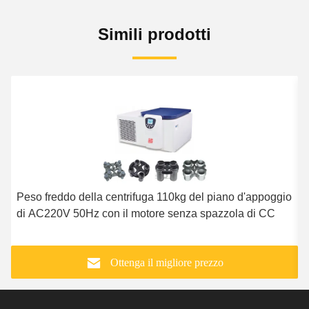
Simili prodotti
Peso freddo della centrifuga 110kg del piano d'appoggio
M
di AC220V 50Hz con il motore senza spazzola di CC
c
Ottenga il migliore prezzo