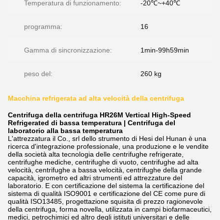
Temperatura di funzionamento:
-20℃~+40℃
programma:
16
Gamma di sincronizzazione:
1min-99h59min
peso del:
260 kg
Macchina refrigerata ad alta velocità della centrifuga
Centrifuga della centrifuga HR26M Vertical High-Speed
Refrigerated di bassa temperatura | Centrifuga del
laboratorio alla bassa temperatura
L'attrezzatura il Co., srl dello strumento di Hesi del Hunan è una
ricerca d'integrazione professionale, una produzione e le vendite
della società alta tecnologia delle centrifughe refrigerate,
centrifughe mediche, centrifughe di vuoto, centrifughe ad alta
velocità, centrifughe a bassa velocità, centrifughe della grande
capacità, igrometro ed altri strumenti ed attrezzature del
laboratorio. E con certificazione del sistema la certificazione del
sistema di qualità ISO9001 e certificazione del CE come pure di
qualità ISO13485, progettazione squisita di prezzo ragionevole
della centrifuga, forma novella, utilizzata in campi biofarmaceutici,
medici, petrochimici ed altro degli istituti universitari e delle