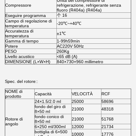
Unità del compressore di
Compressore
refrigerazione, refrigerante senza
fluoro (R404a) (R404a)
个 16
Eseguire programma
Campo di regolazione di
-20℃~+40℃
temperatura
Accuratezza di
±1℃
temperatura
Gamma di tempo
1-99h59min
Potere
AC220V 50Hz
PESO
260Kg
Livello acustico
<65 dB (A)
DIMENSIONE (L×W×H)
840×730×960 millimetro
Spec. del rotore::
NOME di
Capacità
VELOCITÀ
RCF
prodotto
24×1.5/2.0 ml
25000
58696
fondo del giro di
21000
48318
8×50 ml
fondo conico di
Rotore di
21000
51768
8×50 ml
angolo
6×250 ml/300ml
12000
21734
bottiglia di 6×500
10000
17776