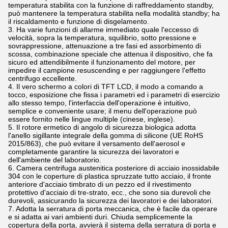
temperatura stabilita con la funzione di raffreddamento standby,
può mantenere la temperatura stabilita nella modalità standby; ha
il riscaldamento e funzione di disgelamento.
3. Ha varie funzioni di allarme immediato quale l'eccesso di
velocità, sopra la temperatura, squilibrio, sotto pressione e
sovrappressione, attenuazione a tre fasi ed assorbimento di
scossa, combinazione speciale che attenua il dispositivo, che fa
sicuro ed attendibilmente il funzionamento del motore, per
impedire il campione resuscending e per raggiungere l'effetto
centrifugo eccellente.
4. Il vero schermo a colori di TFT LCD, il modo a comando a
tocco, esposizione che fissa i parametri ed i parametri di esercizio
allo stesso tempo, l'interfaccia dell'operazione è intuitivo,
semplice e conveniente usare; il menu dell'operazione può
essere fornito nelle lingue multiple (cinese, inglese).
5. Il rotore ermetico di angolo di sicurezza biologica adotta
l'anello sigillante integrale della gomma di silicone (UE RoHS
2015/863), che può evitare il versamento dell'aerosol e
completamente garantire la sicurezza dei lavoratori e
dell'ambiente del laboratorio.
6. Camera centrifuga austenitica posteriore di acciaio inossidabile
304 con le coperture di plastica spruzzate tutto acciaio, il fronte
anteriore d'acciaio timbrato di un pezzo ed il rivestimento
protettivo d'acciaio di tre-strato, ecc., che sono sia durevoli che
durevoli, assicurando la sicurezza dei lavoratori e dei laboratori.
7. Adotta la serratura di porta meccanica, che è facile da operare
e si adatta ai vari ambienti duri. Chiuda semplicemente la
copertura della porta, avvierà il sistema della serratura di porta e