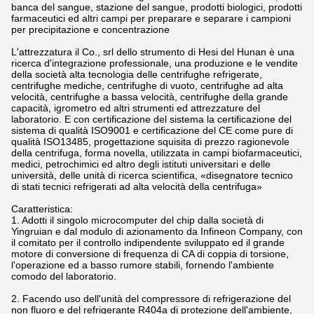
banca del sangue, stazione del sangue, prodotti biologici, prodotti
farmaceutici ed altri campi per preparare e separare i campioni
per precipitazione e concentrazione
L'attrezzatura il Co., srl dello strumento di Hesi del Hunan è una
ricerca d'integrazione professionale, una produzione e le vendite
della società alta tecnologia delle centrifughe refrigerate,
centrifughe mediche, centrifughe di vuoto, centrifughe ad alta
velocità, centrifughe a bassa velocità, centrifughe della grande
capacità, igrometro ed altri strumenti ed attrezzature del
laboratorio. E con certificazione del sistema la certificazione del
sistema di qualità ISO9001 e certificazione del CE come pure di
qualità ISO13485, progettazione squisita di prezzo ragionevole
della centrifuga, forma novella, utilizzata in campi biofarmaceutici,
medici, petrochimici ed altro degli istituti universitari e delle
università, delle unità di ricerca scientifica, «disegnatore tecnico
di stati tecnici refrigerati ad alta velocità della centrifuga»
Caratteristica:
1. Adotti il singolo microcomputer del chip dalla società di
Yingruian e dal modulo di azionamento da Infineon Company, con
il comitato per il controllo indipendente sviluppato ed il grande
motore di conversione di frequenza di CA di coppia di torsione,
l'operazione ed a basso rumore stabili, fornendo l'ambiente
comodo del laboratorio.
2. Facendo uso dell'unità del compressore di refrigerazione del
non fluoro e del refrigerante R404a di protezione dell'ambiente,