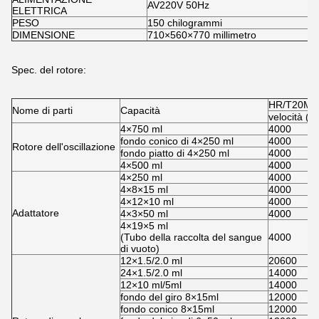
AV220V 50Hz
ELETTRICA
PESO
150 chilogrammi
DIMENSIONE
710×560×770 millimetro
Spec. del rotore:
HR/T20M
Nome di parti
Capacità
velocità (r/
4×750 ml
4000
fondo conico di 4×250 ml
4000
Rotore dell'oscillazione
fondo piatto di 4×250 ml
4000
4×500 ml
4000
4×250 ml
4000
4×8×15 ml
4000
4×12×10 ml
4000
Adattatore
4×3×50 ml
4000
4×19×5 ml
(Tubo della raccolta del sangue
4000
di vuoto)
12×1.5/2.0 ml
20600
24×1.5/2.0 ml
14000
12×10 ml/5ml
14000
fondo del giro 8×15ml
12000
fondo conico 8×15ml
12000