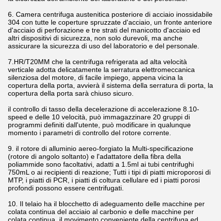
6. Camera centrifuga austenitica posteriore di acciaio inossidabile
304 con tutte le coperture spruzzate d'acciaio, un fronte anteriore
d'acciaio di perforazione e tre strati del manicotto d'acciaio ed
altri dispositivi di sicurezza, non solo durevoli, ma anche
assicurare la sicurezza di uso del laboratorio e del personale.
7.HR/T20MM che la centrifuga refrigerata ad alta velocità
verticale adotta delicatamente la serratura elettromeccanica
silenziosa del motore, di facile impiego, appena vicina la
copertura della porta, avvierà il sistema della serratura di porta, la
copertura della porta sarà chiuso sicuro.
il controllo di tasso della decelerazione di accelerazione 8.10-
speed e delle 10 velocità, può immagazzinare 20 gruppi di
programmi definiti dall'utente, può modificare in qualunque
momento i parametri di controllo del rotore corrente.
9. il rotore di alluminio aereo-forgiato la Multi-specificazione
(rotore di angolo soltanto) e l'adattatore della fibra della
poliammide sono facoltativi, adatti a 1.5ml ai tubi centrifughi
750mL o ai recipienti di reazione; Tutti i tipi di piatti microporosi di
MTP, i piatti di PCR, i piatti di coltura cellulare ed i piatti porosi
profondi possono essere centrifugati.
10. Il telaio ha il blocchetto di adeguamento delle macchine per
colata continua del acciaio al carbonio e delle macchine per
colata continua, il movimento conveniente della centrifuga ed