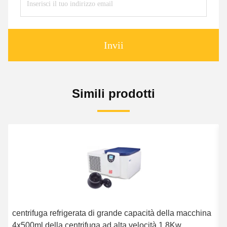
Invii
Simili prodotti
centrifuga refrigerata di grande capacità della macchina
L
4x500ml della centrifuga ad alta velocità 1.8Kw
p