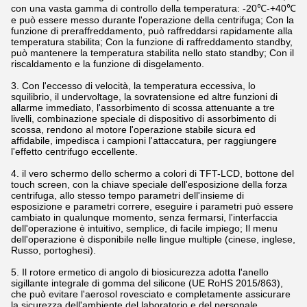
con una vasta gamma di controllo della temperatura: -20℃-+40℃
e può essere messo durante l'operazione della centrifuga; Con la
funzione di preraffreddamento, può raffreddarsi rapidamente alla
temperatura stabilita; Con la funzione di raffreddamento standby,
può mantenere la temperatura stabilita nello stato standby; Con il
riscaldamento e la funzione di disgelamento.
3. Con l'eccesso di velocità, la temperatura eccessiva, lo
squilibrio, il undervoltage, la sovratensione ed altre funzioni di
allarme immediato, l'assorbimento di scossa attenuante a tre
livelli, combinazione speciale di dispositivo di assorbimento di
scossa, rendono al motore l'operazione stabile sicura ed
affidabile, impedisca i campioni l'attaccatura, per raggiungere
l'effetto centrifugo eccellente.
4. il vero schermo dello schermo a colori di TFT-LCD, bottone del
touch screen, con la chiave speciale dell'esposizione della forza
centrifuga, allo stesso tempo parametri dell'insieme di
esposizione e parametri correre, eseguire i parametri può essere
cambiato in qualunque momento, senza fermarsi, l'interfaccia
dell'operazione è intuitivo, semplice, di facile impiego; Il menu
dell'operazione è disponibile nelle lingue multiple (cinese, inglese,
Russo, portoghesi).
5. Il rotore ermetico di angolo di biosicurezza adotta l'anello
sigillante integrale di gomma del silicone (UE RoHS 2015/863),
che può evitare l'aerosol rovesciato e completamente assicurare
la sicurezza dell'ambiente del laboratorio e del personale.