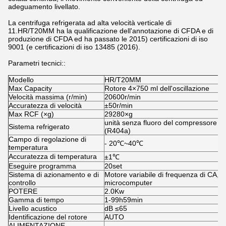
adeguamento livellato.
La centrifuga refrigerata ad alta velocità verticale di
11.HR/T20MM ha la qualificazione dell'annotazione di CFDA e di
produzione di CFDA ed ha passato le 2015) certificazioni di iso
9001 (e certificazioni di iso 13485 (2016).
Parametri tecnici::
Modello
HR/T20MM
Max Capacity
Rotore 4×750 ml dell'oscillazione
Velocità massima (r/min)
20600r/min
Accuratezza di velocità
±50r/min
Max RCF (×g)
29280×g
unità senza fluoro del compressore di
Sistema refrigerato
(R404a)
Campo di regolazione di
- 20℃~40℃
temperatura
Accuratezza di temperatura
±1℃
Eseguire programma
20set
Sistema di azionamento e di
Motore variabile di frequenza di CA, co
controllo
microcomputer
POTERE
2.0Kw
Gamma di tempo
1-99h59min
Livello acustico
dB ≤65
Identificazione del rotore
AUTO
ALIMENTAZIONE