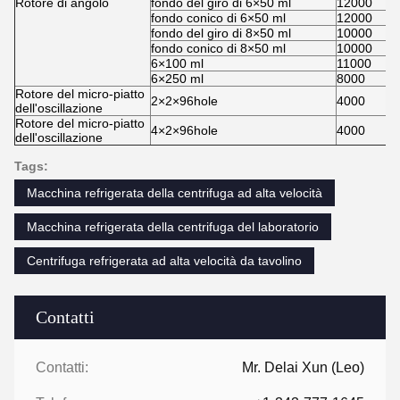
Rotore di angolo
fondo del giro di 6×50 ml
12000
fondo conico di 6×50 ml
12000
fondo del giro di 8×50 ml
10000
fondo conico di 8×50 ml
10000
6×100 ml
11000
6×250 ml
8000
Rotore del micro-piatto
2×2×96hole
4000
dell'oscillazione
Rotore del micro-piatto
4×2×96hole
4000
dell'oscillazione
Tags:
Macchina refrigerata della centrifuga ad alta velocità
Macchina refrigerata della centrifuga del laboratorio
Centrifuga refrigerata ad alta velocità da tavolino
Contatti
Contatti:
Mr. Delai Xun (Leo)