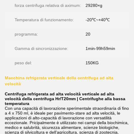
forza centrifuga relativa di aximum:
29280×g
Temperatura di funzionamento:
-20℃~+40℃
programma:
20
Gamma di sincronizzazione:
1min-99h59min
peso del:
150KG
Macchina refrigerata verticale della centrifuga ad alta
velocità
Centrifuga refrigerata ad alta velocità verticale ad alta
velocità della centrifuga Hr/T20mm | Centrifughe alla bassa
temperatura
Con una capacità di lavorazione sperimentale straordinaria di fino
a 4 x 750 ml, è ideale per pavimento-stare ad alta velocità, le
applicazioni di alto-capacità di lavorazione con versatilità
eccezionale. Pricipalmente è utilizzato nei campi della biochimica,
medico e salubrità, sicurezza alimentare, scienze biologiche,
scienza di silvicoltura e dell'agricoltura, scienza di zootecnia,