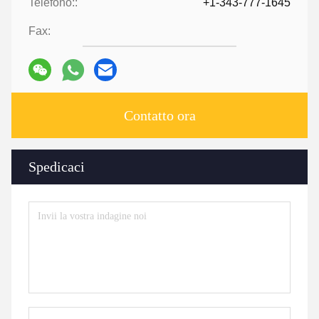
Telefono::
+1-343-777-1645
Fax:
Contatto ora
Spedicaci