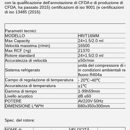
con la qualificazione dell'annotazione di CFDA e di produzione di
CFDA, ha passato 2015) certificazioni di iso 9001 (e certificazioni
di iso 13485 (2016).
Parametri tecnici:
MODELLO
HR/T16MM
Max Capacity
24×1.5/2.0 ml
Velocità massima (r/min)
16500
Max RCF (×g)
21370
Rotore standard
24×1.5/2.0 ml
Accuratezza di velocità
±50r/min
unità del compressore di ref
Sistema refrigerato
in condizioni ambientali ref
fluoro R404a
Campo di regolazione di temperatura
- 20℃~40℃
Accuratezza di temperatura
±1℃
Gamma di tempo
1-99h59min
Livello acustico
dB ≤60
POTERE
AV220V 50Hz
DIMENSIONE L*W*H
680x350x300mm
Spec. del rotore:
NOME di
VELOCITÀ