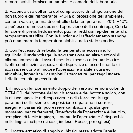
rumore stabili, fornisce un ambiente comodo del laboratorio.
2. Facendo uso dell'unità del compressore di refrigerazione del
non fluoro e del refrigerante R404a di protezione dell'ambiente,
con una vasta gamma di controllo della temperatura: -20℃-+40℃
e può essere messo durante l'operazione della centrifuga; Con la
funzione di preraffreddamento, può raffreddarsi rapidamente alla
temperatura stabilita; Con la funzione di raffreddamento standby,
può mantenere la temperatura stabilita nello stato standby.
3. Con l'eccesso di velocità, la temperatura eccessiva, lo
squilibrio, il undervoltage, la sovratensione ed altre funzioni di
allarme immediato, l'assorbimento di scossa attenuante a tre
livelli, combinazione speciale di dispositivo di assorbimento di
scossa, rendono al motore l'operazione stabile sicura ed
affidabile, impedisca i campioni l'attaccatura, per raggiungere
l'effetto centrifugo eccellente.
4. il modo di funzionamento doppio del vero schermo a colori di
TFT-LCD, del bottone del touch screen e del bottone solido, con
la chiave speciale dell'esposizione della forza centrifuga,
parametri dell'insieme di esposizione e parametri correre,
eseguire i parametri può essere cambiato in qualunque
momento, senza fermarsi, l'interfaccia dell'operazione è intuitivo,
semplice, di facile impiego; Il menu dell'operazione è disponibile
nelle lingue multiple (cinese, inglese, Russo, portoghesi).
5. Il rotore ermetico di angolo di biosicurezza adotta l'anello