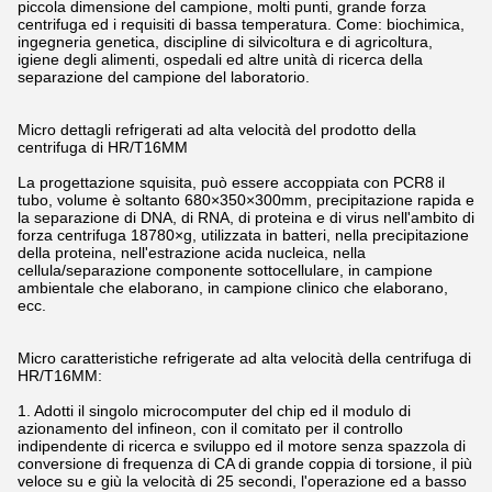
piccola dimensione del campione, molti punti, grande forza
centrifuga ed i requisiti di bassa temperatura. Come: biochimica,
ingegneria genetica, discipline di silvicoltura e di agricoltura,
igiene degli alimenti, ospedali ed altre unità di ricerca della
separazione del campione del laboratorio.
Micro dettagli refrigerati ad alta velocità del prodotto della
centrifuga di HR/T16MM
La progettazione squisita, può essere accoppiata con PCR8 il
tubo, volume è soltanto 680×350×300mm, precipitazione rapida e
la separazione di DNA, di RNA, di proteina e di virus nell'ambito di
forza centrifuga 18780×g, utilizzata in batteri, nella precipitazione
della proteina, nell'estrazione acida nucleica, nella
cellula/separazione componente sottocellulare, in campione
ambientale che elaborano, in campione clinico che elaborano,
ecc.
Micro caratteristiche refrigerate ad alta velocità della centrifuga di
HR/T16MM:
1. Adotti il singolo microcomputer del chip ed il modulo di
azionamento del infineon, con il comitato per il controllo
indipendente di ricerca e sviluppo ed il motore senza spazzola di
conversione di frequenza di CA di grande coppia di torsione, il più
veloce su e giù la velocità di 25 secondi, l'operazione ed a basso