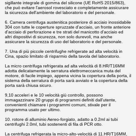
sigillante integrale di gomma del silicone (UE RoHS 2015/863),
che può evitare l'aerosol rovesciato e completamente assicurare
la sicurezza dell'ambiente del laboratorio e del personale.
6. Camera centrifuga austenitica posteriore di acciaio inossidabile
304 con tutte le coperture spruzzate d'acciaio, un fronte anteriore
d'acciaio di perforazione e tre strati del manicotto d'acciaio ed
altri dispositivi di sicurezza, non solo durevoli, ma anche
assicurare la sicurezza di uso del laboratorio e del personale.
7. Una di più piccole centrifughe refrigerate ad alta velocità in
Cina, spazio limitato di risparmio della tavola del laboratorio.
La micro centrifuga refrigerata ad alta velocità di 8.HR/T16MM
adotta delicatamente la serratura elettromeccanica muta del
motore, di facile impiego, appena vicina la copertura della porta, il
sistema della serratura di porta sarà avviato e la copertura della
porta sarà chiusa sicuro.
9,10 acceleri e le 10 velocità giù controllo, possono
immagazzinare 20 gruppi di programmi definiti dall'utente,
convenienti chiamare i programmi comuni, stivale per il
programma usato per ultimo.
10. rotore di alluminio Aereo-forgiato, adatto a 0.2ml ai tubi
centrifughi 2.0ml, tubi sostenenti di fila di PCR otto.
La centrifuga refrigerata la micro-alto-velocità di 11.HR/T16MM,