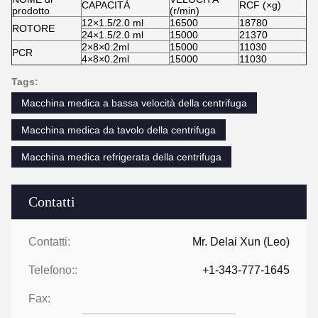
CAPACITÀ
RCF (×g)
prodotto
(r/min)
12×1.5/2.0 ml
16500
18780
ROTORE
24×1.5/2.0 ml
15000
21370
2×8×0.2ml
15000
11030
PCR
4×8×0.2ml
15000
11030
Tags:
Macchina medica a bassa velocità della centrifuga
Macchina medica da tavolo della centrifuga
Macchina medica refrigerata della centrifuga
Contatti
Contatti:
Mr. Delai Xun (Leo)
Telefono::
+1-343-777-1645
Fax: