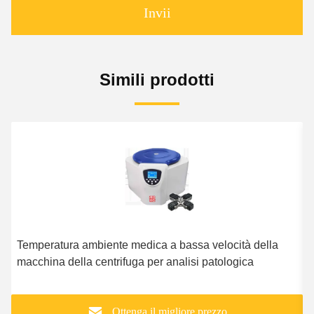
Invii
Simili prodotti
Temperatura ambiente medica a bassa velocità della
C
macchina della centrifuga per analisi patologica
d
Ottenga il migliore prezzo