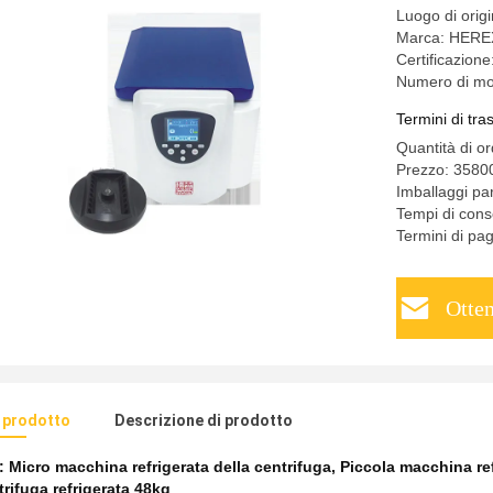
Luogo di orig
Marca: HERE
Certificazi
Numero di m
Termini di tr
Quantità di o
Prezzo: 358
Imballaggi p
Tempi di cons
Termini di pa
Otten
l prodotto
Descrizione di prodotto
e:
Micro macchina refrigerata della centrifuga
,
Piccola macchina ref
trifuga refrigerata 48kg