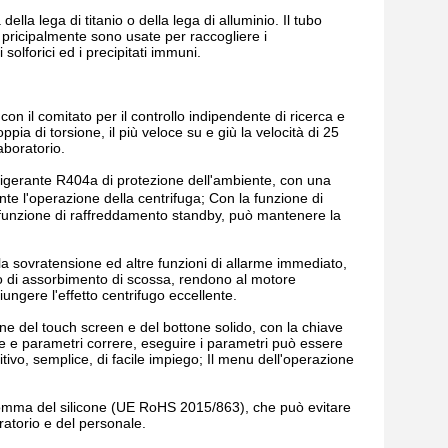
 della lega di titanio o della lega di alluminio. Il tubo
e pricipalmente sono usate per raccogliere i
i solforici ed i precipitati immuni.
on il comitato per il controllo indipendente di ricerca e
ia di torsione, il più veloce su e giù la velocità di 25
aboratorio.
frigerante R404a di protezione dell'ambiente, con una
 l'operazione della centrifuga; Con la funzione di
 funzione di raffreddamento standby, può mantenere la
, la sovratensione ed altre funzioni di allarme immediato,
ivo di assorbimento di scossa, rendono al motore
iungere l'effetto centrifugo eccellente.
e del touch screen e del bottone solido, con la chiave
one e parametri correre, eseguire i parametri può essere
ivo, semplice, di facile impiego; Il menu dell'operazione
di gomma del silicone (UE RoHS 2015/863), che può evitare
ratorio e del personale.