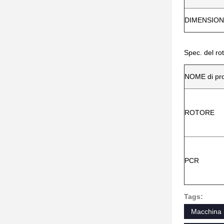
DIMENSION
Spec. del ro
NOME di pro
ROTORE
PCR
Tags:
Macchina r