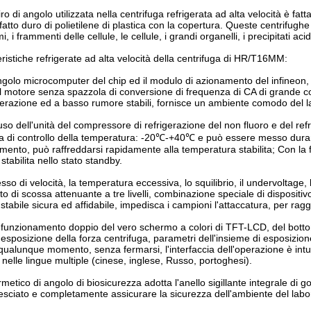
iro di angolo utilizzata nella centrifuga refrigerata ad alta velocità è fatta
fatto duro di polietilene di plastica con la copertura. Queste centrifugh
 i frammenti delle cellule, le cellule, i grandi organelli, i precipitati acid
eristiche refrigerate ad alta velocità della centrifuga di HR/T16MM:
singolo microcomputer del chip ed il modulo di azionamento del infineon, c
l motore senza spazzola di conversione di frequenza di CA di grande copp
perazione ed a basso rumore stabili, fornisce un ambiente comodo del l
so dell'unità del compressore di refrigerazione del non fluoro e del re
di controllo della temperatura: -20℃-+40℃ e può essere messo durante
mento, può raffreddarsi rapidamente alla temperatura stabilita; Con la
tabilita nello stato standby.
sso di velocità, la temperatura eccessiva, lo squilibrio, il undervoltage
to di scossa attenuante a tre livelli, combinazione speciale di disposit
stabile sicura ed affidabile, impedisca i campioni l'attaccatura, per ragg
i funzionamento doppio del vero schermo a colori di TFT-LCD, del botton
l'esposizione della forza centrifuga, parametri dell'insieme di esposizi
qualunque momento, senza fermarsi, l'interfaccia dell'operazione è intuit
 nelle lingue multiple (cinese, inglese, Russo, portoghesi).
 ermetico di angolo di biosicurezza adotta l'anello sigillante integrale 
vesciato e completamente assicurare la sicurezza dell'ambiente del labo