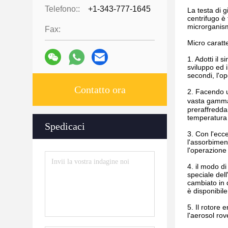
Telefono::
+1-343-777-1645
La testa di g
centrifugo è 
microrganismi,
Fax:
Micro caratt
1. Adotti il 
sviluppo ed i
secondi, l'o
Contatto ora
2. Facendo u
vasta gamma 
preraffredda
temperatura s
Spedicaci
3. Con l'ecce
l'assorbimen
l'operazione 
4. il modo d
speciale del
cambiato in 
è disponibile
5. Il rotore
l'aerosol ro