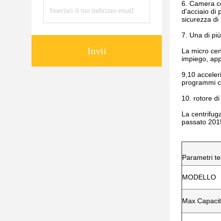
6. Camera ce
d'acciaio di 
sicurezza di
7. Una di più
Invii
La micro cen
impiego, appe
9,10 acceler
programmi co
10. rotore di
La centrifug
passato 2015)
Parametri te
MODELLO
Max Capacit