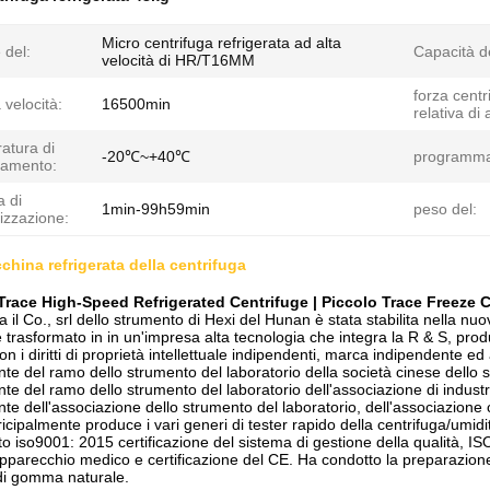
Micro centrifuga refrigerata ad alta
 del:
Capacità de
velocità di HR/T16MM
forza centr
 velocità:
16500min
relativa di
atura di
-20℃~+40℃
programm
namento:
 di
1min-99h59min
peso del:
izzazione:
china refrigerata della centrifuga
ace High-Speed Refrigerated Centrifuge | Piccolo Trace Freeze 
a il Co., srl dello strumento di Hexi del Hunan è stata stabilita nella nu
 è trasformato in in un'impresa alta tecnologia che integra la R & S, pro
on i diritti di proprietà intellettuale indipendenti, marca indipendente ed
ante del ramo dello strumento del laboratorio della società cinese dello
ante del ramo dello strumento del laboratorio dell'associazione di indust
nte dell'associazione dello strumento del laboratorio, dell'associazione
icipalmente produce i vari generi di tester rapido della centrifuga/umidi
o iso9001: 2015 certificazione del sistema di gestione della qualità, IS
'apparecchio medico e certificazione del CE. Ha condotto la preparazion
e di gomma naturale.