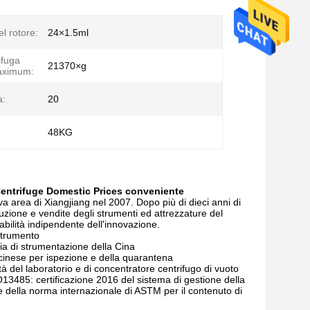
l rotore:
24×1.5ml
ifuga
21370×g
 aximum:
a:
20
48KG
Centrifuge Domestic Prices conveniente
ova area di Xiangjiang nel 2007. Dopo più di dieci anni di
duzione e vendite degli strumenti ed attrezzature del
 abilità indipendente dell'innovazione.
 strumento
ria di strumentazione della Cina
 cinese per ispezione e della quarantena
tà del laboratorio e di concentratore centrifugo di vuoto
O13485: certificazione 2016 del sistema di gestione della
e della norma internazionale di ASTM per il contenuto di