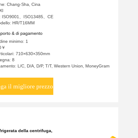
ine: Chang-Sha, Cina
XI
one: ISO9001、ISO13485、CE
odello: HR/T16MM
asporto & di pagamento
rdine minimo: 1
00￥
articolari: 710×630×350mm
egna: 8
gamento: L/C, D/A, D/P, T/T, Western Union, MoneyGram
ga il migliore prezzo
rigerata della centrifuga
,