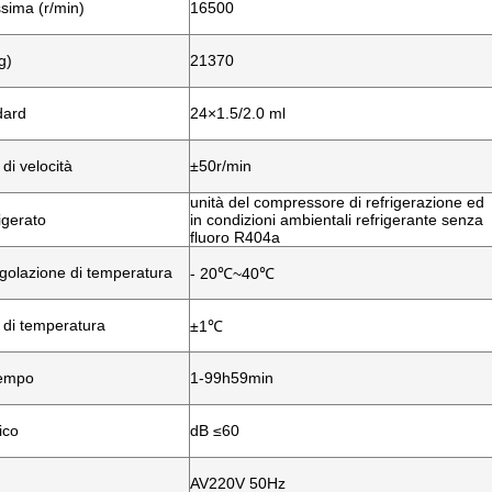
sima (r/min)
16500
g)
21370
dard
24×1.5/2.0 ml
di velocità
±50r/min
unità del compressore di refrigerazione ed
igerato
in condizioni ambientali refrigerante senza
fluoro R404a
golazione di temperatura
- 20℃~40℃
 di temperatura
±1℃
empo
1-99h59min
ico
dB ≤60
AV220V 50Hz