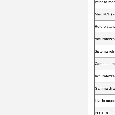
Velocità mas
Max RCF (×
Rotore stan
Accuratezza 
Sistema refr
Campo di re
Accuratezza
Gamma di t
Livello acust
POTERE