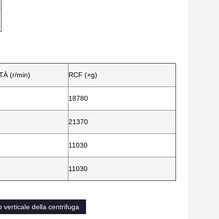
À (r/min)
RCF (×g)
18780
21370
11030
11030
verticale della centrifuga