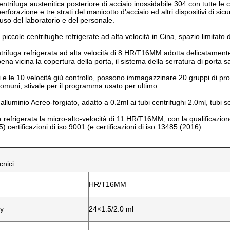
ntrifuga austenitica posteriore di acciaio inossidabile 304 con tutte le 
perforazione e tre strati del manicotto d'acciaio ed altri dispositivi di s
 uso del laboratorio e del personale.
 piccole centrifughe refrigerate ad alta velocità in Cina, spazio limitato d
trifuga refrigerata ad alta velocità di 8.HR/T16MM adotta delicatamente
na vicina la copertura della porta, il sistema della serratura di porta s
i e le 10 velocità giù controllo, possono immagazzinare 20 gruppi di pro
muni, stivale per il programma usato per ultimo.
 alluminio Aereo-forgiato, adatto a 0.2ml ai tubi centrifughi 2.0ml, tubi so
a refrigerata la micro-alto-velocità di 11.HR/T16MM, con la qualificazi
 certificazioni di iso 9001 (e certificazioni di iso 13485 (2016).
cnici:
HR/T16MM
y
24×1.5/2.0 ml