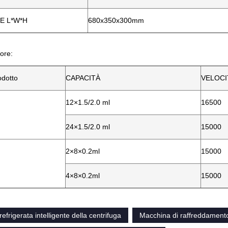
E L*W*H
680x350x300mm
tore:
dotto
CAPACITÀ
VELOCIT
12×1.5/2.0 ml
16500
24×1.5/2.0 ml
15000
2×8×0.2ml
15000
4×8×0.2ml
15000
efrigerata intelligente della centrifuga
Macchina di raffreddamento 