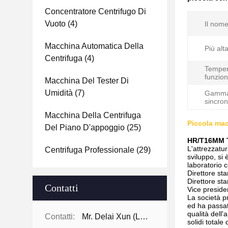
Concentratore Centrifugo Di
Vuoto
(4)
Il nome
Macchina Automatica Della
Più alta
Centrifuga
(4)
Temper
funzio
Macchina Del Tester Di
Umidità
(7)
Gamma
sincron
Macchina Della Centrifuga
Piccola mac
Del Piano D'appoggio
(25)
HR/T16MM Tr
L'attrezzatur
Centrifuga Professionale
(29)
sviluppo, si
laboratorio c
Direttore st
Direttore st
Contatti
Vice preside
La società pr
ed ha passat
qualità dell
Contatti:
Mr. Delai Xun (Leo)
solidi total