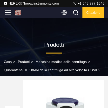
HEREXI@herexiinstruments.com
+1-343-777-1645
Citazione
Prodotti
Casa
>
Prodotti
>
Macchina medica della centrifuga
>
Quarantena H/T18MM della centrifuga ad alta velocità COVID-19
del laboratorio dell'ospedale