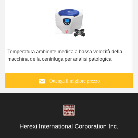
Temperatura ambiente medica a bassa velocità della
C
macchina della centrifuga per analisi patologica
d
Ottenga il migliore prezzo
Herexi International Corporation Inc.