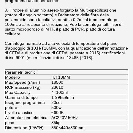
programma usato per ultimo.
9. il rotore di alluminio aereo-forgiato la Multi-specificazione
(rotore di angolo soltanto) e l'adattatore della fibra della
poliammide sono facoltativi, adatti a 0.2ml al tubo centrifugo
100mL o al recipiente di reazione; Può la centrifuga tutti i tipi di
piatto microporoso di MTP, il piatto di PCR, piatto di coltura
cellulare.
Centrifuga normale ad alta velocità di temperatura del piano
d'appoggio di 10.H/T18MM, con la qualificazione dell'annotazione
di CFDA e di produzione di CFDA, passata a 2015) certificazioni
di iso 9001 (e certificazioni di iso 13485 (2016).
Parametri tecnici:
Modello
H/T18MM
Max Speed (r/min)
18500
RCF massimo (×g)
23610
Max Capacity
4×100ml
Gamma di tempo
1-99h59min
Eseguire programma
20set
potere
500w
Livello acustico
≤60dB
Alimentazione elettrica
AC220V 50Hz
peso
35kg
Dimensione (L*W*H)
550×440×330mm