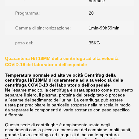
normale
Programma:
20
Gamma di sincronizzazione:
1min-99h59min
peso del:
35KG
Quarantena H/T18MM della centrifuga ad alta velocità
COVID-19 del laboratorio dell'ospedale
Temperatura normale ad alta velocità Centrifug della
centrifuga H/T18MM di quarantena ad alta velocità della
centrifuga COVID-19 del laboratorio dell'ospedale
Nell'esame medico, la centrifuga è usata spesso come strumento
separare il siero, il plasma, proteina del precipitato o procede
all'esame del sedimento dell'urina. La centrifuga può essere
usata per precipitare le particelle sospese nella miscela in modo
da separare le componenti di varie sostanze con peso specifico
differente.
Questa serie di centrifughe è ampiamente usata negli
esperimenti con la piccola dimensione del campione, molti punti,
grande forza centrifuga ed i requisiti di bassa temperatura.