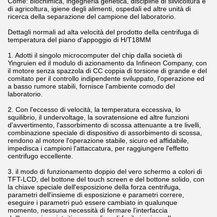
Come: biochimica, ingegneria genetica, discipline di silvicoltura e
di agricoltura, igiene degli alimenti, ospedali ed altre unità di
ricerca della separazione del campione del laboratorio.
Dettagli normali ad alta velocità del prodotto della centrifuga di
temperatura del piano d'appoggio di H/T18MM
1. Adotti il singolo microcomputer del chip dalla società di
Yingruien ed il modulo di azionamento da Infineon Company, con
il motore senza spazzola di CC coppia di torsione di grande e del
comitato per il controllo indipendente sviluppato, l'operazione ed
a basso rumore stabili, fornisce l'ambiente comodo del
laboratorio.
2. Con l'eccesso di velocità, la temperatura eccessiva, lo
squilibrio, il undervoltage, la sovratensione ed altre funzioni
d'avvertimento, l'assorbimento di scossa attenuante a tre livelli,
combinazione speciale di dispositivo di assorbimento di scossa,
rendono al motore l'operazione stabile, sicuro ed affidabile,
impedisca i campioni l'attaccatura, per raggiungere l'effetto
centrifugo eccellente.
3. il modo di funzionamento doppio del vero schermo a colori di
TFT-LCD, del bottone del touch screen e del bottone solido, con
la chiave speciale dell'esposizione della forza centrifuga,
parametri dell'insieme di esposizione e parametri correre,
eseguire i parametri può essere cambiato in qualunque
momento, nessuna necessità di fermare l'interfaccia