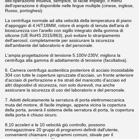
dell'operazione intuitiva, semplice, di facile impiego; Il menu
dell'operazione è disponibile nelle lingue multiple (cinese, inglese,
Russo, portoghesi).
La centrifuga normale ad alta velocità della temperatura di piano
d'appoggio di 4.H/T18MM, rotore di angolo di tenuta dell'aria di
biosicurezza con l'anello con sigillo integrato della gomma di
silicone (UE RoHS 2015/863), può evitare lo straripamento
dell'aerosol, completamente per assicurare la sicurezza
dell'ambiente del laboratorio e del personale.
L'ampia progettazione di tensione 5.100V-230V, migliora la
centrifuga alla gamma di adattamento di tensione (facoltativa).
6. Camera centrifuga austenitica posteriore di acciaio inossidabile
304 con tutte le coperture spruzzate d'acciaio, un fronte anteriore
d'acciaio di perforazione e tre strati del manicotto d'acciaio ed
altri dispositivi di sicurezza, non solo durevoli, ma anche
assicurare la sicurezza di uso del laboratorio e del personale.
7. Adotti delicatamente la serratura di porta elettromeccanica
muta del motore, di facile impiego, appena vicina la copertura
della porta, avvierà il sistema della serratura di porta, la copertura
della porta è chiuso sicuro.
8,10 acceleri e le 10 velocità giù controllo, possono
immagazzinare 20 gruppi di programmi definiti dall'utente,
convenienti chiamare i programmi comuni, stivale per il