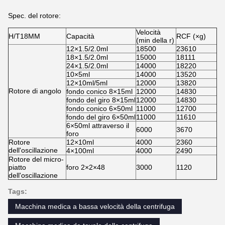
Spec. del rotore:
Velocità
H/T18MM
Capacità
RCF (×g)
(min della r)
12×1.5/2.0ml
18500
23610
18×1.5/2.0ml
15000
18111
24×1.5/2.0ml
14000
18220
10×5ml
14000
13520
12×10ml/5ml
12000
13820
Rotore di angolo
fondo conico 8×15ml
12000
14830
fondo del giro 8×15ml
12000
14830
fondo conico 6×50ml
11000
12700
fondo del giro 6×50ml
11000
11610
6×50ml attraverso il
6000
3670
foro
Rotore
12×10ml
4000
2360
dell'oscillazione
4×100ml
4000
2490
Rotore del micro-
piatto
foro 2×2×48
3000
1120
dell'oscillazione
Tags:
Macchina medica a bassa velocità della centrifuga