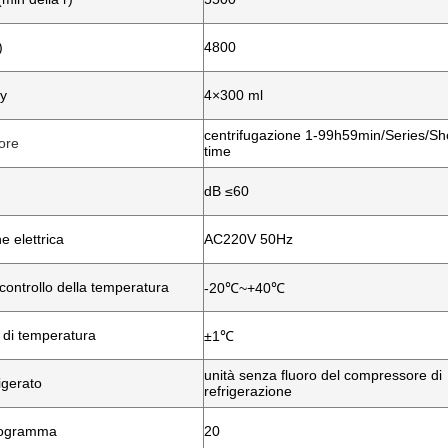
)
4800
y
4×300 ml
centrifugazione 1-99h59min/Series/Sh
ore
time
dB ≤60
e elettrica
AC220V 50Hz
ontrollo della temperatura
-20℃~+40℃
 di temperatura
±1℃
unità senza fluoro del compressore di
igerato
refrigerazione
rogramma
20