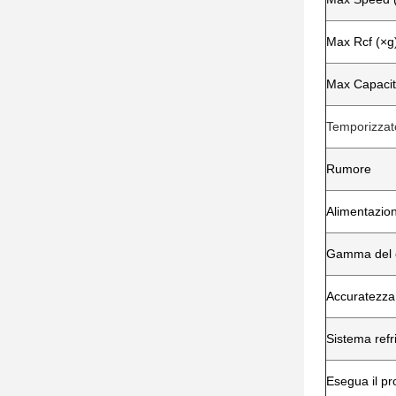
Max Rcf (×g
Max Capacit
Temporizzat
Rumore
Alimentazion
Gamma del c
Accuratezza
Sistema refr
Esegua il p