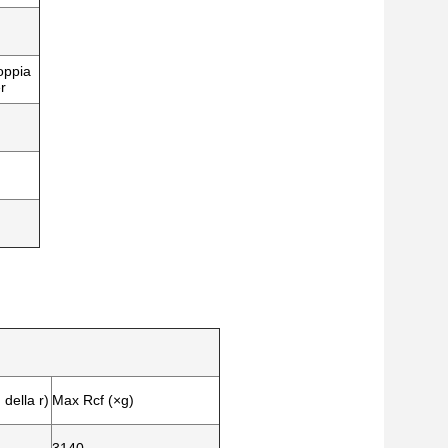
oppia
r
della r)
Max Rcf (×g)