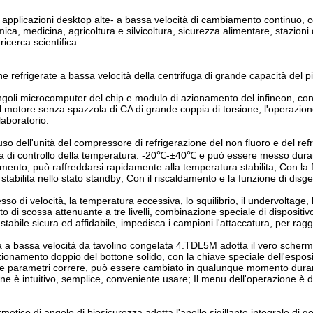
e applicazioni desktop alte- a bassa velocità di cambiamento continuo, 
mica, medicina, agricoltura e silvicoltura, sicurezza alimentare, stazioni 
ricerca scientifica.
che refrigerate a bassa velocità della centrifuga di grande capacità del
singoli microcomputer del chip e modulo di azionamento del infineon, con 
il motore senza spazzola di CA di grande coppia di torsione, l'operazio
aboratorio.
so dell'unità del compressore di refrigerazione del non fluoro e del re
di controllo della temperatura: -20℃-±40℃ e può essere messo durante
mento, può raffreddarsi rapidamente alla temperatura stabilita; Con la
stabilita nello stato standby; Con il riscaldamento e la funzione di disg
sso di velocità, la temperatura eccessiva, lo squilibrio, il undervoltage
to di scossa attenuante a tre livelli, combinazione speciale di disposit
stabile sicura ed affidabile, impedisca i campioni l'attaccatura, per ragg
a a bassa velocità da tavolino congelata 4.TDL5M adotta il vero scherm
ionamento doppio del bottone solido, con la chiave speciale dell'esposiz
e parametri correre, può essere cambiato in qualunque momento durante
ne è intuitivo, semplice, conveniente usare; Il menu dell'operazione è di
 ermetico di angolo di biosicurezza adotta l'anello sigillante integrale 