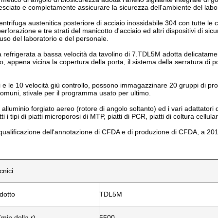
vesciato e completamente assicurare la sicurezza dell'ambiente del labo
ntrifuga austenitica posteriore di acciaio inossidabile 304 con tutte le 
perforazione e tre strati del manicotto d'acciaio ed altri dispositivi di s
 uso del laboratorio e del personale.
a refrigerata a bassa velocità da tavolino di 7.TDL5M adotta delicatame
o, appena vicina la copertura della porta, il sistema della serratura di 
i e le 10 velocità giù controllo, possono immagazzinare 20 gruppi di pro
muni, stivale per il programma usato per ultimo.
di alluminio forgiato aereo (rotore di angolo soltanto) ed i vari adattator
ti i tipi di piatti microporosi di MTP, piatti di PCR, piatti di coltura cellul
qualificazione dell'annotazione di CFDA e di produzione di CFDA, a 2015) 
cnici
dotto
TDL5M
min della r)
5500