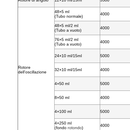
Rotore di angolo
12×10 ml/15ml
5500
48×5 ml
4000
(Tubo normale)
48×5 ml/2 ml
4000
(Tubo a vuoto)
76×5 ml/2 ml
4000
(Tubo a vuoto)
24×10 ml/15ml
5000
Rotore
32×10 ml/15ml
4000
dell'oscillazione
4×50 ml
5000
8×50 ml
4000
4×100 ml
5000
4×250 ml
4000
(
fondo
rotondo
)