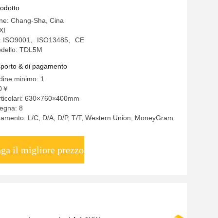
rodotto
ine: Chang-Sha, Cina
XI
one: ISO9001、ISO13485、CE
dello: TDL5M
asporto & di pagamento
rdine minimo: 1
00￥
articolari: 630×760×400mm
egna: 8
gamento: L/C, D/A, D/P, T/T, Western Union, MoneyGram
ga il migliore prezzo