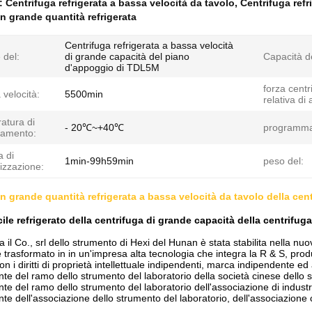
e:
Centrifuga refrigerata a bassa velocità da tavolo
,
Centrifuga refr
in grande quantità refrigerata
Centrifuga refrigerata a bassa velocità
 del:
di grande capacità del piano
Capacità de
d'appoggio di TDL5M
forza centr
 velocità:
5500min
relativa di
atura di
- 20℃~+40℃
programm
namento:
 di
1min-99h59min
peso del:
izzazione:
in grande quantità refrigerata a bassa velocità da tavolo della ce
icile refrigerato della centrifuga di grande capacità della centrifu
a il Co., srl dello strumento di Hexi del Hunan è stata stabilita nella nu
 è trasformato in in un'impresa alta tecnologia che integra la R & S, pro
on i diritti di proprietà intellettuale indipendenti, marca indipendente ed
ante del ramo dello strumento del laboratorio della società cinese dello
ante del ramo dello strumento del laboratorio dell'associazione di indust
nte dell'associazione dello strumento del laboratorio, dell'associazione