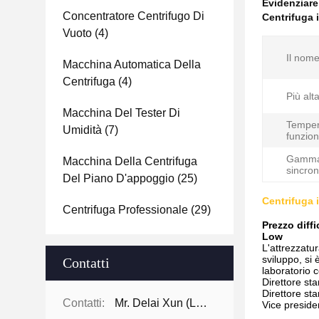
Evidenziar
Concentratore Centrifugo Di
Centrifuga 
Vuoto
(4)
Il nome
Macchina Automatica Della
Centrifuga
(4)
Più alta
Macchina Del Tester Di
Temper
Umidità
(7)
funzio
Gamma
Macchina Della Centrifuga
sincron
Del Piano D'appoggio
(25)
Centrifuga 
Centrifuga Professionale
(29)
Prezzo diff
Low
L'attrezzatur
sviluppo, si
Contatti
laboratorio c
Direttore st
Direttore st
Contatti:
Mr. Delai Xun (Leo)
Vice preside