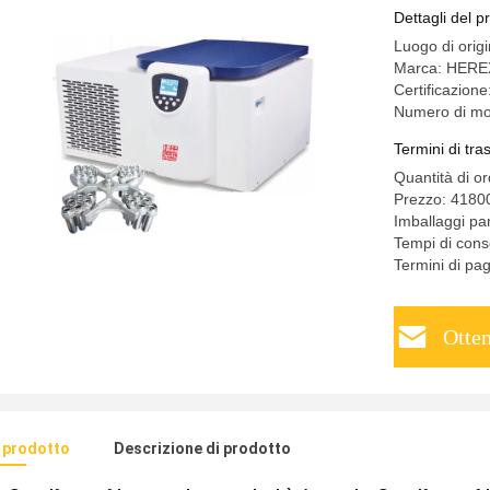
Dettagli del p
Luogo di orig
Marca: HERE
Certificazi
Numero di mo
Termini di tr
Quantità di o
Prezzo: 418
Imballaggi p
Tempi di cons
Termini di pa
Otten
l prodotto
Descrizione di prodotto