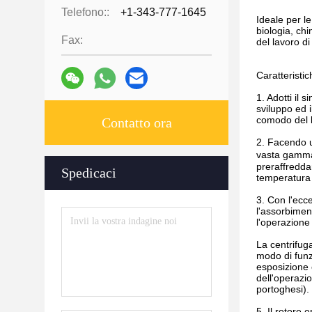
Telefono::
+1-343-777-1645
Ideale per l
biologia, chi
Fax:
del lavoro di 
Caratteristi
1. Adotti il 
sviluppo ed 
comodo del l
Contatto ora
2. Facendo u
vasta gamma 
preraffredda
Spedicaci
temperatura 
3. Con l'ecce
l'assorbimen
l'operazione 
La centrifug
modo di funz
esposizione 
dell'operazio
portoghesi).
5. Il rotore