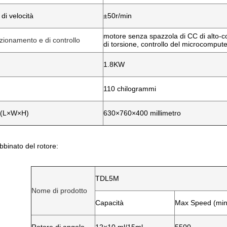
di velocità
±50r/min
motore senza spazzola di CC di alto-c
zionamento e di controllo
di torsione, controllo del microcompute
1.8KW
110 chilogrammi
 (L×W×H)
630×760×400 millimetro
binato del rotore:
TDL5M
Nome di prodotto
Capacità
Max Speed (min 