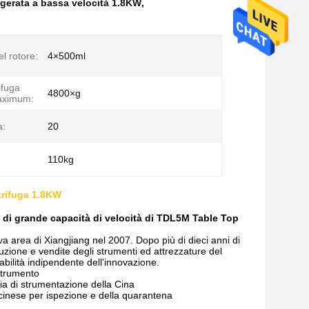
igerata a bassa velocità 1.8KW
,
l rotore:
4×500ml
ifuga
4800×g
 aximum:
a:
20
110kg
ntrifuga 1.8KW
ga di grande capacità di velocità di TDL5M Table Top
ova area di Xiangjiang nel 2007. Dopo più di dieci anni di
duzione e vendite degli strumenti ed attrezzature del
 abilità indipendente dell'innovazione.
 strumento
ria di strumentazione della Cina
 cinese per ispezione e della quarantena