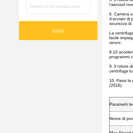
l'aerosol ro
6. Camera ce
d'acciaio di 
sicurezza di
Invii
La centrifug
facile impieg
sicuro.
8,10 acceler
programmi co
9. Il rotore 
centrifuga tut
10. Passi la 
(2016).
Parametri te
Nome di pro
Max Speed (