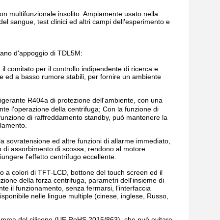
con multifunzionale insolito. Ampiamente usato nella
del sangue, test clinici ed altri campi dell'esperimento e
 piano d'appoggio di TDL5M:
il comitato per il controllo indipendente di ricerca e
ne ed a basso rumore stabili, per fornire un ambiente
frigerante R404a di protezione dell'ambiente, con una
 l'operazione della centrifuga; Con la funzione di
 funzione di raffreddamento standby, può mantenere la
elamento.
, la sovratensione ed altre funzioni di allarme immediato,
ivo di assorbimento di scossa, rendono al motore
iungere l'effetto centrifugo eccellente.
o a colori di TFT-LCD, bottone del touch screen ed il
ione della forza centrifuga, parametri dell'insieme di
 il funzionamento, senza fermarsi, l'interfaccia
sponibile nelle lingue multiple (cinese, inglese, Russo,
di gomma del silicone (UE RoHS 2015/863), che può evitare