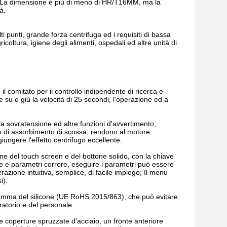
l. La dimensione è più di meno di HR/T16MM, ma la
à.
punti, grande forza centrifuga ed i requisiti di bassa
icoltura, igiene degli alimenti, ospedali ed altre unità di
il comitato per il controllo indipendente di ricerca e
e su e giù la velocità di 25 secondi, l'operazione ed a
 la sovratensione ed altre funzioni d'avvertimento,
ivo di assorbimento di scossa, rendono al motore
giungere l'effetto centrifugo eccellente.
e del touch screen e del bottone solido, con la chiave
one e parametri correre, eseguire i parametri può essere
zione intuitiva, semplice, di facile impiego; Il menu
i).
di gomma del silicone (UE RoHS 2015/863), che può evitare
ratorio e del personale.
le coperture spruzzate d'acciaio, un fronte anteriore