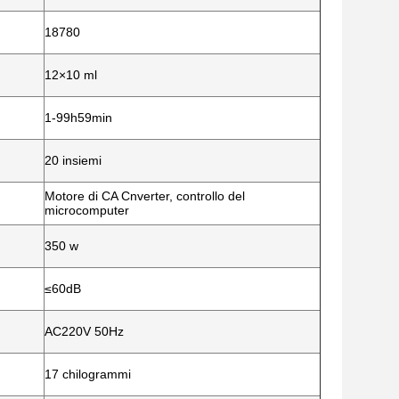
18780
12×10 ml
1-99h59min
20 insiemi
Motore di CA Cnverter, controllo del
microcomputer
350 w
≤60dB
AC220V 50Hz
17 chilogrammi