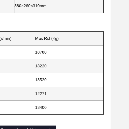
380×260×310mm
(r/min)
Max Rcf (×g)
18780
18220
13520
12271
13400