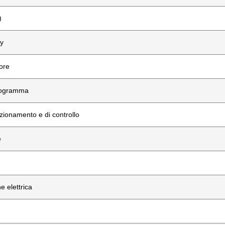
)
y
ore
rogramma
zionamento e di controllo
e
e elettrica