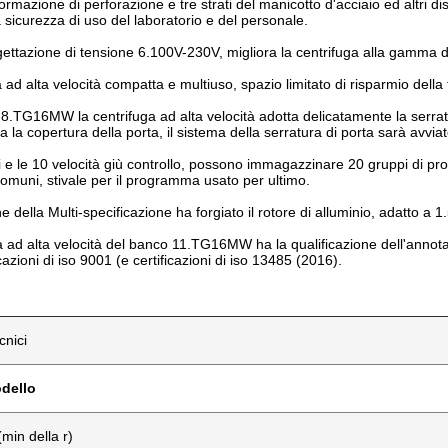
formazione di perforazione e tre strati del manicotto d'acciaio ed altri d
a sicurezza di uso del laboratorio e del personale.
ettazione di tensione 6.100V-230V, migliora la centrifuga alla gamma di
 ad alta velocità compatta e multiuso, spazio limitato di risparmio della 
 8.TG16MW la centrifuga ad alta velocità adotta delicatamente la serrat
 la copertura della porta, il sistema della serratura di porta sarà avviat
i e le 10 velocità giù controllo, possono immagazzinare 20 gruppi di pro
muni, stivale per il programma usato per ultimo.
ne della Multi-specificazione ha forgiato il rotore di alluminio, adatto a
a ad alta velocità del banco 11.TG16MW ha la qualificazione dell'anno
cazioni di iso 9001 (e certificazioni di iso 13485 (2016).
cnici
dello
min della r)