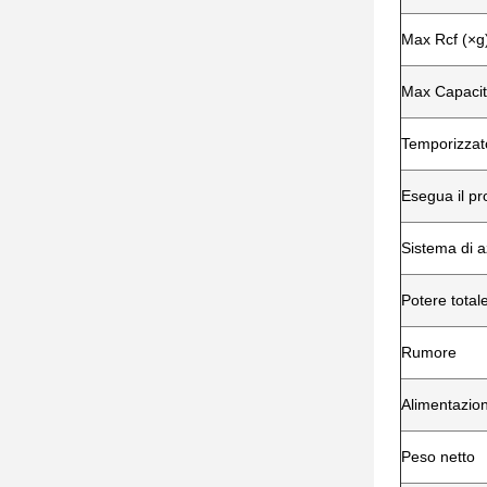
Max Rcf (×g
Max Capacit
Temporizzat
Esegua il p
Sistema di a
Potere total
Rumore
Alimentazion
Peso netto