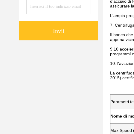
d'acciaio di 
assicurare l
L'ampia prog
7. Centrifuga
Invii
Il banco che
appena vicina
9,10 acceler
programmi co
10. l'aviazio
La centrifug
2015) certifi
Parametri te
Nome di mo
Max Speed (