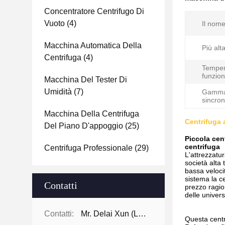
Concentratore Centrifugo Di
Vuoto
(4)
Il nome
Macchina Automatica Della
Più alta
Centrifuga
(4)
Temper
funzio
Macchina Del Tester Di
Umidità
(7)
Gamma
sincron
Macchina Della Centrifuga
Centrifuga 
Del Piano D'appoggio
(25)
Piccola cen
centrifuga
Centrifuga Professionale
(29)
L'attrezzatu
società alta 
bassa velocit
sistema la c
Contatti
prezzo ragion
delle univers
Contatti:
Mr. Delai Xun (Leo)
Questa centr