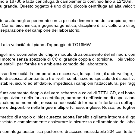
ino a 18780 e latta centrifuga di cambiamento continuo fino a 12*10m
iù grande. Questo oggetto è uno di più piccola centrifuga ad alta velocit
 usato negli esperimenti con la piccola dimensione del campione, molti 
Come: biochimica, ingegneria genetica, discipline di silvicoltura e di agr
a separazione del campione del laboratorio.
d alta velocità del piano d'appoggio di TG16MW
singoli microcomputer del chip e modulo di azionamento del infineon, con 
l motore senza spazzola di CC di grande coppia di torsione, il più veloc
 stabili, per fornire un ambiente comodo del laboratorio.
sso di velocità, la temperatura eccessiva, lo squilibrio, il undervoltage,
to di scossa attenuante a tre livelli, combinazione speciale di disposit
stabile, sicuro ed affidabile, impedisca i campioni l'attaccatura, per rag
i funzionamento doppio del vero schermo a colori di TFT-LCD, del botton
l'esposizione della forza centrifuga, parametri dell'insieme di esposizi
qualunque momento, nessuna necessità di fermare l'interfaccia dell'opera
ne è disponibile nelle lingue multiple (cinese, inglese, Russo, portoghes
 ermetico di angolo di biosicurezza adotta l'anello sigillante integrale 
vesciato e completamente assicurare la sicurezza dell'ambiente del labo
 centrifuga austenitica posteriore di acciaio inossidabile 304 con tutte 