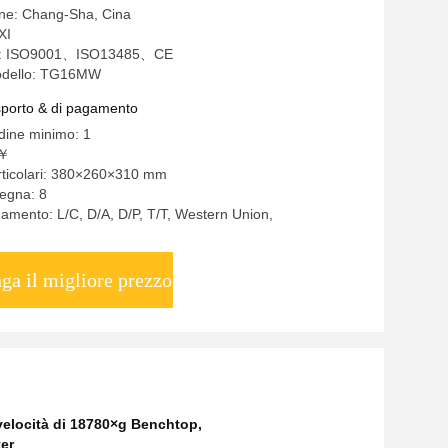
ine: Chang-Sha, Cina
XI
one: ISO9001、ISO13485、CE
odello: TG16MW
asporto & di pagamento
rdine minimo: 1
0￥
rticolari: 380×260×310 mm
egna: 8
gamento: L/C, D/A, D/P, T/T, Western Union,
ga il migliore prezzo
 velocità di 18780×g Benchtop
,
er