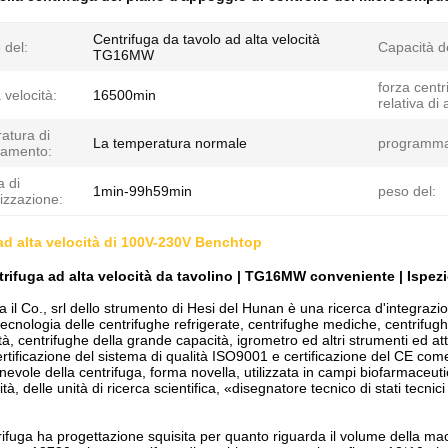
Centrifuga da tavolo ad alta velocità
 del:
Capacità de
TG16MW
forza centr
 velocità:
16500min
relativa di
atura di
La temperatura normale
programm
namento:
 di
1min-99h59min
peso del:
izzazione:
ad alta velocità di 100V-230V Benchtop
trifuga ad alta velocità da tavolino | TG16MW conveniente | Ispezi
ra il Co., srl dello strumento di Hesi del Hunan è una ricerca d'integraz
tecnologia delle centrifughe refrigerate, centrifughe mediche, centrifugh
à, centrifughe della grande capacità, igrometro ed altri strumenti ed att
ertificazione del sistema di qualità ISO9001 e certificazione del CE com
evole della centrifuga, forma novella, utilizzata in campi biofarmaceutici,
ità, delle unità di ricerca scientifica, «disegnatore tecnico di stati tecnici
ifuga ha progettazione squisita per quanto riguarda il volume della 