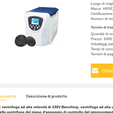
Luogo di orig
Marca: HERE
Certificazi
Numero di m
Termini di tr
Quantità di o
Prezzo: 600
Imballaggi pa
Tempi di cons
Termini di pa
Otten
l prodotto
Descrizione di prodotto
e:
centrifuga ad alta velocità di 230V Benchtop
,
centrifuga ad alta
lla centrifuga del piano d'appoggio di controllo del microcomput