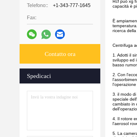
Rcf può xg f
Telefono::
+1-343-777-1645
capacità è p
Fax:
È ampiamente
temperatura. 
ricerca dell
Centrifuga a
Contatto ora
1. Adotti il 
sviluppo ed i
basso rumore
2. Con l'ecce
Spedicaci
l'assorbimen
l'operazione 
3. il modo d
speciale del
cambiato in 
dell'operazio
4. Il rotore
l'aerosol ro
5. La camera