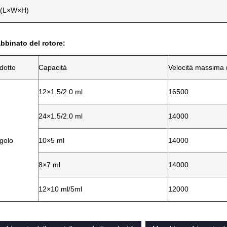
 (L×W×H)
bbinato del rotore:
dotto
Capacità
Velocità massima 
12×1.5/2.0 ml
16500
24×1.5/2.0 ml
14000
golo
10×5 ml
14000
8×7 ml
14000
12×10 ml/5ml
12000