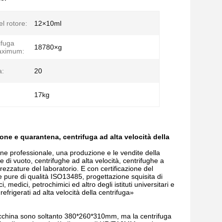
l rotore:
12×10ml
ifuga
18780×g
 aximum:
a:
20
17kg
one e quarantena, centrifuga ad alta velocità della
ione professionale, una produzione e le vendite della
e di vuoto, centrifughe ad alta velocità, centrifughe a
rezzature del laboratorio. E con certificazione del
e pure di qualità ISO13485, progettazione squisita di
 medici, petrochimici ed altro degli istituti universitari e
 refrigerati ad alta velocità della centrifuga»
macchina sono soltanto 380*260*310mm, ma la centrifuga