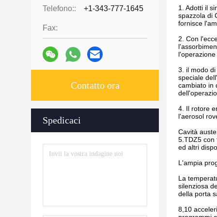
1. Adotti il
Telefono::
+1-343-777-1645
spazzola di 
fornisce l'a
Fax:
2. Con l'ecce
l'assorbimen
l'operazione 
3. il modo d
speciale del
Contatto ora
cambiato in 
dell'operazio
4. Il rotore
l'aerosol ro
Spedicaci
Cavità austen
5.TDZ5 con tu
ed altri disp
L'ampia prog
La temperatu
silenziosa de
della porta s
8,10 acceler