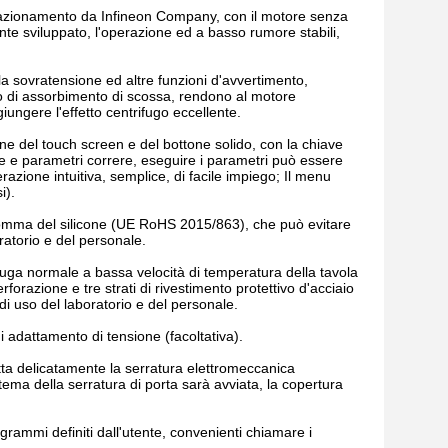
 di azionamento da Infineon Company, con il motore senza
nte sviluppato, l'operazione ed a basso rumore stabili,
 la sovratensione ed altre funzioni d'avvertimento,
ivo di assorbimento di scossa, rendono al motore
giungere l'effetto centrifugo eccellente.
e del touch screen e del bottone solido, con la chiave
one e parametri correre, eseguire i parametri può essere
zione intuitiva, semplice, di facile impiego; Il menu
i).
di gomma del silicone (UE RoHS 2015/863), che può evitare
ratorio e del personale.
rifuga normale a bassa velocità di temperatura della tavola
forazione e tre strati di rivestimento protettivo d'acciaio
 di uso del laboratorio e del personale.
 adattamento di tensione (facoltativa).
ta delicatamente la serratura elettromeccanica
stema della serratura di porta sarà avviata, la copertura
grammi definiti dall'utente, convenienti chiamare i