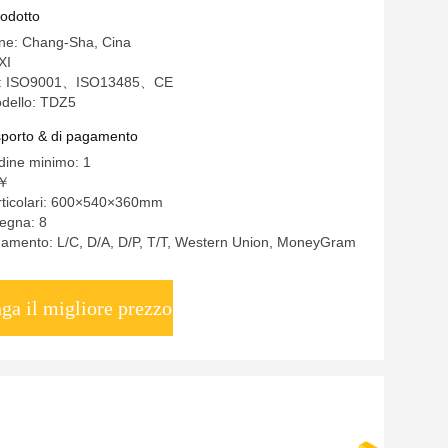
rodotto
ine: Chang-Sha, Cina
XI
one: ISO9001、ISO13485、CE
dello: TDZ5
asporto & di pagamento
rdine minimo: 1
0￥
articolari: 600×540×360mm
egna: 8
gamento: L/C, D/A, D/P, T/T, Western Union, MoneyGram
ga il migliore prezzo