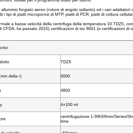
muni, stivale per il programma usato per ultimo.
di alluminio forgiato aereo (rotore di angolo soltanto) ed i vari adattator
ti i tipi di piatti microporosi di MTP, piatti di PCR, piatti di coltura cellul
rmale a bassa velocità della centrifuga della temperatura 10.TDZ5, con 
i CFDA, ha passato 2015) certificazioni di iso 9001 (e certificazioni di 
cnici
dotto
TDZ5
min della r)
5000
)
4800
y
4×100 ml
centrifugazione 1-99h59min/Series/Sh
ore
time