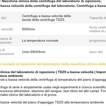
e:
Macchina clinica della centrifuga del laboratorio di ispezione
,
bassa velocità della centrifuga del laboratorio
,
Centrifuga a bassa
Centrifuga a bassa velocità della
 del:
Capacità de
tavola della centrifuga TDZ5
forza centr
 velocità:
5000min
relativa di
atura di
La temperatura normale
programm
namento:
 di
1min-99h59min
peso del:
izzazione:
 normale di ispezione del laboratorio della macchina clinica della
linica del laboratorio di ispezione | TDZ5 a bassa velocità | Impor
atura ambiente
mali a bassa velocità della centrifuga di temperatura del piano d'appo
fuga di serie è ampiamente usata negli esperimenti e ricerca scientifica
 sicurezza alimentare, stazione del sangue, test clinici ed altri campi. For
analisi clinica del laboratorio e di prova.
 bassa velocità del piano d'appoggio TDZ5 alla temperatura ambiente