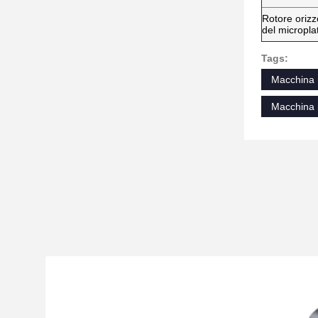
Rotore orizz
del micropla
Tags:
Macchina r
Macchina i