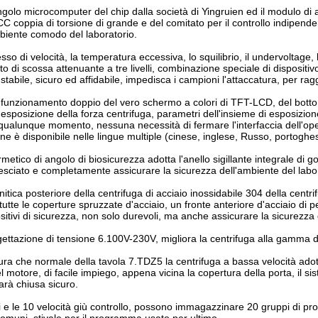
 singolo microcomputer del chip dalla società di Yingruien ed il modulo
CC coppia di torsione di grande e del comitato per il controllo indipende
mbiente comodo del laboratorio.
sso di velocità, la temperatura eccessiva, lo squilibrio, il undervoltage,
to di scossa attenuante a tre livelli, combinazione speciale di disposit
stabile, sicuro ed affidabile, impedisca i campioni l'attaccatura, per rag
i funzionamento doppio del vero schermo a colori di TFT-LCD, del botton
l'esposizione della forza centrifuga, parametri dell'insieme di esposizi
qualunque momento, nessuna necessità di fermare l'interfaccia dell'opera
ne è disponibile nelle lingue multiple (cinese, inglese, Russo, portoghes
 ermetico di angolo di biosicurezza adotta l'anello sigillante integrale 
vesciato e completamente assicurare la sicurezza dell'ambiente del labo
itica posteriore della centrifuga di acciaio inossidabile 304 della cent
tte le coperture spruzzate d'acciaio, un fronte anteriore d'acciaio di per
ositivi di sicurezza, non solo durevoli, ma anche assicurare la sicurezza
ettazione di tensione 6.100V-230V, migliora la centrifuga alla gamma di
ra che normale della tavola 7.TDZ5 la centrifuga a bassa velocità adot
l motore, di facile impiego, appena vicina la copertura della porta, il si
arà chiusa sicuro.
i e le 10 velocità giù controllo, possono immagazzinare 20 gruppi di pro