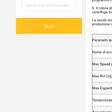
programmi co
9. Il rotore 
centrifuga tut
La tavola no
produzione d
Invii
Parametri te
Nome di pro
Max Speed (
Max Rcf (×g
Max Capacit
Temporizzat