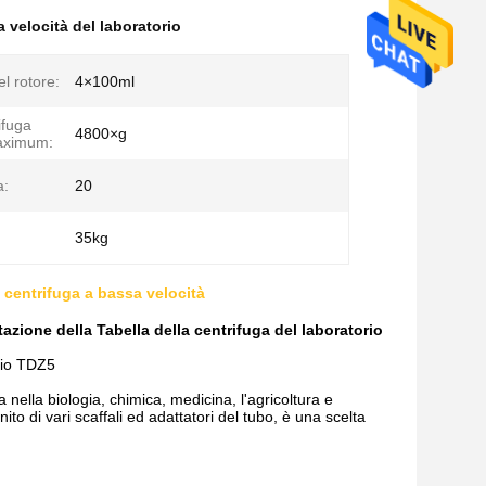
 velocità del laboratorio
l rotore:
4×100ml
ifuga
4800×g
 aximum:
a:
20
35kg
 centrifuga a bassa velocità
tazione della Tabella della centrifuga del laboratorio
ggio TDZ5
 nella biologia, chimica, medicina, l'agricoltura e
nito di vari scaffali ed adattatori del tubo, è una scelta