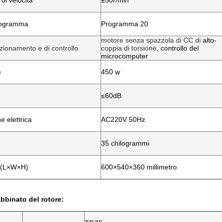
di velocità
±50r/min
rogramma
Programma 20
motore senza spazzola di CC di
alto-
zionamento e di controllo
coppia di torsione
, controllo del
microcomputer
e
450 w
≤60dB
e elettrica
AC220V 50Hz
35 chilogrammi
 (L×W×H)
600×540×360 millimetro
bbinato del rotore: