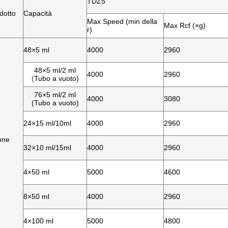
TDZ5
dotto
Capacità
Max Speed (min della
Max Rcf (×g)
r)
48×5 ml
4000
2960
48×5 ml/2 ml
4000
2960
(
Tubo a vuoto)
76×5 ml/2 ml
4000
3080
(Tubo a vuoto)
24×15 ml/10ml
4000
2960
ione
32×10 ml/15ml
4000
2960
4×50 ml
5000
4600
8×50 ml
4000
2960
4×100 ml
5000
4800