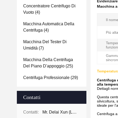
Evidenziar
Concentratore Centrifugo Di
Macchina a 
Vuoto
(4)
Il nome
Macchina Automatica Della
Centrifuga
(4)
Più alta
Macchina Del Tester Di
Temper
funzio
Umidità
(7)
Gamma
Macchina Della Centrifuga
sincron
Del Piano D'appoggio
(25)
Temperatura
Centrifuga Professionale
(29)
Centrifuga c
alla temper
Dettagli nor
Contatti
Questa centri
silvicoltura,
ideale per l'
Contatti:
Mr. Delai Xun (Leo)
Centrifuga a