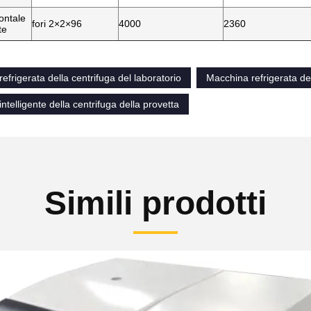
ontale
fori 2×2×96
4000
2360
te
efrigerata della centrifuga del laboratorio
Macchina refrigerata del
ntelligente della centrifuga della provetta
Simili prodotti