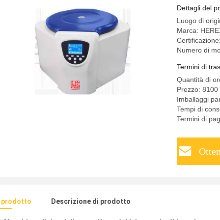
velocità
Dettagli del p
Luogo di orig
Marca: HERE
Certificazi
Numero di mo
Termini di tr
Quantità di o
Prezzo: 810
Imballaggi p
Tempi di cons
Termini di pa
Otten
l prodotto
Descrizione di prodotto