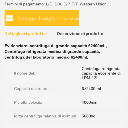
Termini di pagamento: L/C, D/A, D/P, T/T, Western Union,
Ottenga il migliore prezzo
Dettagli del prodotto
Descrizione di prodotto
Evidenziare:
centrifuga di grande capacità 62400mL
,
Centrifuga refrigerata medica di grande capacità
,
centrifuga del laboratorio medico 62400mL
Centrifuga refrigerata
Il nome del:
capacità eccellente di
LRM-12L
Capacità del rotore:
6×2400 ml
Più alta velocità:
4000min
forza centrifuga relativa di aximum:
5680×g