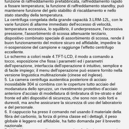
funzione di raffreddamento prefabbricata, raffreddamento rapido
a fissare temperatura; la funzione di raffreddamento standby, può
mantenere funzione del gelo stabilito di riscaldamento e nello
stato standby della temperatura.
La centrifuga congelata della grande capacità 3.LRM-12L, con le
varie funzioni di allarme immediato dell'eccesso di velocità,
temperatura eccessiva, lo squilibrio, il underpressure, l'eccessiva
pressione, l'assorbimento di scossa attenuante terziario,
dispositivo combinato speciale di assorbimento di scossa, rende il
buon funzionamento del motore sicuro ed affidabile, impedire la
ri-sospensione del campione e raggiunge l'effetto centrifugo
eccellente.
Lo schermo a colori reale 4.TFT-LCD, il modo a comando a
tocco, esposizione che fissa i parametri ed i parametri
dell'operazione, interfaccia dell'operazione è intuitivo, semplice e
di facile impiego; il menu dell'operazione può essere fornito nella
versione linguistica multinazionale (cinese ed inglese).
5. La camera centrifuga austenitica posteriore di acciaio
inossidabile 304 si combina con le coperture tutto acciaio del
modanatura dello spruzzo, un rivestimento protettivo d'acciaio
anteriore d'acciaio di modellatura di timbratura di tre-strato e del
fronte ed altri dispositivi di sicurezza, che sono non solo forti e
durevoli, ma anche assicurare la sicurezza di uso del laboratorio
e del personale.
6. Il cappuccio ha preso il comando nel usando il materiale della
fibra del carbonio, la forza di prima classe ed i dettagli, il peso
globale è leggero ed affidabile, ha fatto domanda per il brevetto
nazionale.