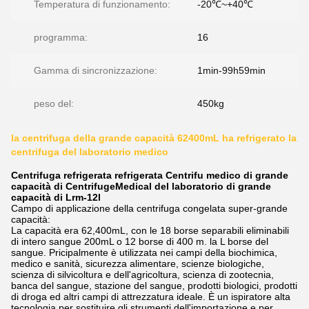
Temperatura di funzionamento:
-20℃~+40℃
programma:
16
Gamma di sincronizzazione:
1min-99h59min
peso del:
450kg
la centrifuga della grande capacità 62400mL ha refrigerato la
centrifuga del laboratorio medico
Centrifuga refrigerata refrigerata Centrifu medico di grande
capacità di CentrifugeMedical del laboratorio di grande
capacità di Lrm-12l
Campo di applicazione della centrifuga congelata super-grande
capacità:
La capacità era 62,400mL, con le 18 borse separabili eliminabili
di intero sangue 200mL o 12 borse di 400 m. la L borse del
sangue. Pricipalmente è utilizzata nei campi della biochimica,
medico e sanità, sicurezza alimentare, scienze biologiche,
scienza di silvicoltura e dell'agricoltura, scienza di zootecnia,
banca del sangue, stazione del sangue, prodotti biologici, prodotti
di droga ed altri campi di attrezzatura ideale. È un ispiratore alta
tecnologia per sostituire gli strumenti dell'importazione e per