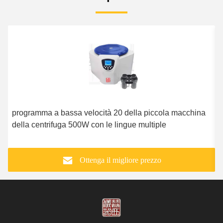
programma a bassa velocità 20 della piccola macchina
I
della centrifuga 500W con le lingue multiple
d
b
Ottenga il migliore prezzo