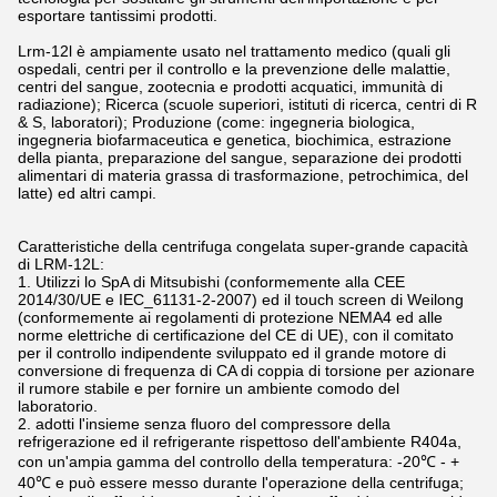
esportare tantissimi prodotti.
Lrm-12l è ampiamente usato nel trattamento medico (quali gli
ospedali, centri per il controllo e la prevenzione delle malattie,
centri del sangue, zootecnia e prodotti acquatici, immunità di
radiazione); Ricerca (scuole superiori, istituti di ricerca, centri di R
& S, laboratori); Produzione (come: ingegneria biologica,
ingegneria biofarmaceutica e genetica, biochimica, estrazione
della pianta, preparazione del sangue, separazione dei prodotti
alimentari di materia grassa di trasformazione, petrochimica, del
latte) ed altri campi.
Caratteristiche della centrifuga congelata super-grande capacità
di LRM-12L:
1. Utilizzi lo SpA di Mitsubishi (conformemente alla CEE
2014/30/UE e IEC_61131-2-2007) ed il touch screen di Weilong
(conformemente ai regolamenti di protezione NEMA4 ed alle
norme elettriche di certificazione del CE di UE), con il comitato
per il controllo indipendente sviluppato ed il grande motore di
conversione di frequenza di CA di coppia di torsione per azionare
il rumore stabile e per fornire un ambiente comodo del
laboratorio.
2. adotti l'insieme senza fluoro del compressore della
refrigerazione ed il refrigerante rispettoso dell'ambiente R404a,
con un'ampia gamma del controllo della temperatura: -20℃ - +
40℃ e può essere messo durante l'operazione della centrifuga;