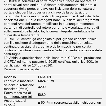
7. Utilizzi la serratura di porta meccanica, facile da operare ed
adatti ai vari ambienti duri. Soltanto delicatamente chiudere la
copertura della porta, che avvierà il sistema della serratura di
porta e chiuderà la copertura a chiave della porta sicuro.
il controllo di accelerazione di 8,10 ingranaggi e di velocità della
decelerazione 10 può immagazzinare 16 insiemi dei programmi
personalizzati dell'utente, modificare in qualunque momento i
parametri di controllo del rotore corrente e visualizza la curva di
sollevamento della velocità, la curva integrale centrifuga e la
curva della temperatura.
9.LRM-12L centrifuga congelata super-grande capacità, telaio
con il blocchetto di adeguamento delle macchine per colata
continua di acciaio al carbonio e delle macchine per colata
continua, facilitare il movimento e l'adeguamento orizzontale delle
centrifughe.
10. Abbia la qualificazione della limatura di CFDA e di produzione
di CFDA ed hanno passato le 2015) certificazioni di iso 9001 (e
certificazioni di iso 13485 (2016).
Parametri tecnici ospite:
modello
LRM-12L
cappuccio massimo
6×2400 ml
Velocità di rotazione
4200
massima (r/min)
Forza massima di
5680
centrifugazione (g)
Accuratezza di
± 50 r/min (personalizzabile richiedere, un mul
velocità