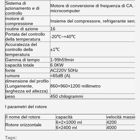
Sistema di
Motore di conversione di frequenza di CA, con
azionamento e di
microcomputer
controllo
motore di
Insieme del compressore, refrigerante senza
compressione
routine di azione
16
Portata del controllo
-20℃~+40℃
della temperatura
Accuratezza del
controllo della
±1℃
temperatura
Gamma di tempo
1-99h59min
capacità totale
6.0KW
fonte
AC220V 50Hz
rumore
<65dB (A)
dimensione del profilo
(Lungamente,
860×960×1200 millimetro
larghezza ed altezza)
peso
450 chilogrammi
I parametri del rotore
Il nome del rotore
capacità
velocità massim
6×2×1000 ml
4200
Rotore orizzontale
6×2400 ml
4000
Tags: