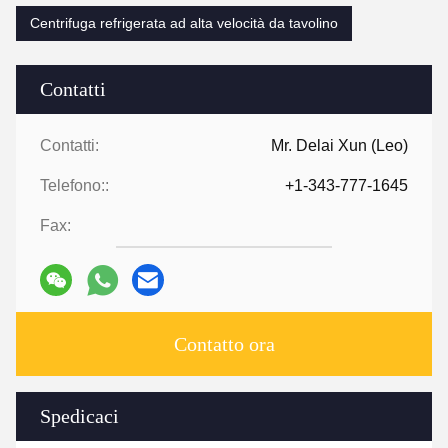
Centrifuga refrigerata ad alta velocità da tavolino
Contatti
Contatti:
Mr. Delai Xun (Leo)
Telefono::
+1-343-777-1645
Fax:
Contatto ora
Spedicaci