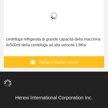
centrifuga refrigerata di grande capacità della macchina
L
4x500ml della centrifuga ad alta velocità 1.8Kw
p
Ottenga il migliore prezzo
Herexi International Corporation Inc.