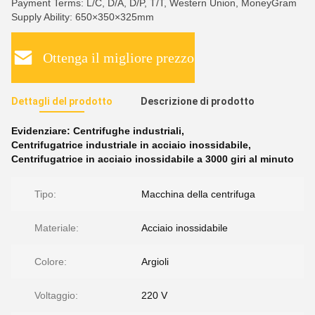
Payment Terms: L/C, D/A, D/P, T/T, Western Union, MoneyGram
Supply Ability: 650×350×325mm
Ottenga il migliore prezzo
Dettagli del prodotto
Descrizione di prodotto
Evidenziare:
Centrifughe industriali
,
Centrifugatrice industriale in acciaio inossidabile
,
Centrifugatrice in acciaio inossidabile a 3000 giri al minuto
Tipo:
Macchina della centrifuga
Materiale:
Acciaio inossidabile
Colore:
Argioli
Voltaggio:
220 V