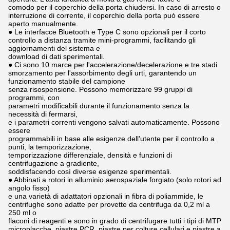
comodo per il coperchio della porta chiudersi. In caso di arresto o
interruzione di corrente, il coperchio della porta può essere
aperto manualmente.
● Le interfacce Bluetooth e Type C sono opzionali per il corto
controllo a distanza tramite mini-programmi, facilitando gli
aggiornamenti del sistema e
download di dati sperimentali.
● Ci sono 10 marce per l'accelerazione/decelerazione e tre stadi
smorzamento per l'assorbimento degli urti, garantendo un
funzionamento stabile del campione
senza risospensione. Possono memorizzare 99 gruppi di
programmi, con
parametri modificabili durante il funzionamento senza la
necessità di fermarsi,
e i parametri correnti vengono salvati automaticamente. Possono
essere
programmabili in base alle esigenze dell'utente per il controllo a
punti, la temporizzazione,
temporizzazione differenziale, densità e funzioni di
centrifugazione a gradiente,
soddisfacendo così diverse esigenze sperimentali.
● Abbinati a rotori in alluminio aerospaziale forgiato (solo rotori ad
angolo fisso)
e una varietà di adattatori opzionali in fibra di poliammide, le
centrifughe sono adatte per provette da centrifuga da 0,2 ml a
250 ml o
flaconi di reagenti e sono in grado di centrifugare tutti i tipi di MTP
microplacche, piastre PCR, piastre per colture cellulari e piastre a