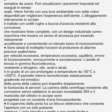
semplice da usare. Può visualizzare i parametri impostati ed
eseguiti in tempo
reale. Viene fornito con una luce ambientale con sette colori
disponibili per migliorare l'esperienza dell'utente. L'alloggiamento
interamente in acciaio
è trattato con sottili rughe a buccia d'arancia resistenti alla
corrosione
che mostrano linee complete, con un design industriale uomo-
macchina che mostra un senso di sicurezza pur essendo
visivamente
accattivante e consentendo un elevato tasso di riconoscimento.
● Sono dotati di molteplici funzioni di protezione di allarme
precoce audio/visivo
per velocità eccessiva, temperatura eccessiva, squilibrio, errore
di funzionamento, sovracorrente e sovratensione. L'anello di
tenuta in gomma fluorosiliconica,
resistente a idrogeno, olio, acidi e alcali,
è in grado di un uso prolungato a temperature da -55°C a
+200°C. Il pannello interno termoformato esteticamente
gradevole ed ermetico
della porta della cabina può impedire doppiamente
la fuoriuscita di aerosol. La camera della centrifuga resistente alla
corrosione senza saldature in acciaio inossidabile 304 e il
manicotto del cilindro in acciaio sono
progettati con un condotto d'aria fonoassorbente.
● Il coperchio della porta ha un blocco elettronico che consente
l'apertura con un solo pulsante
apertura. L'asta idraulica a molla a gas rende facile e